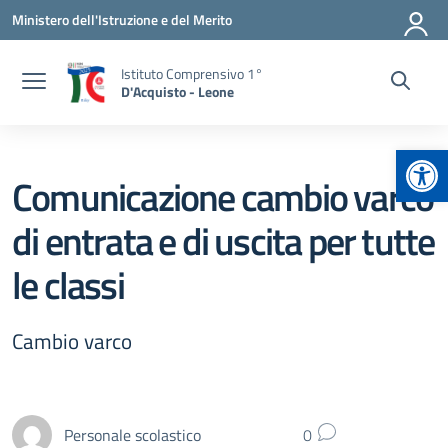
Vai ai contenuti
Vai al menu di navigazione
Vai al footer
Ministero dell'Istruzione e del Merito
Istituto Comprensivo 1°
D'Acquisto - Leone
Apr
Comunicazione cambio varco
di entrata e di uscita per tutte
le classi
Cambio varco
Personale scolastico
0