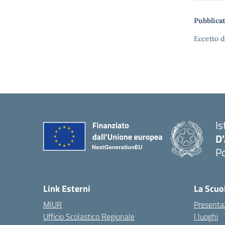
Pubblicat
Eccetto d
Is
D
Po
— 
Link Esterni
La Scuo
MIUR
Presenta
Ufficio Scolastico Regionale
I luoghi