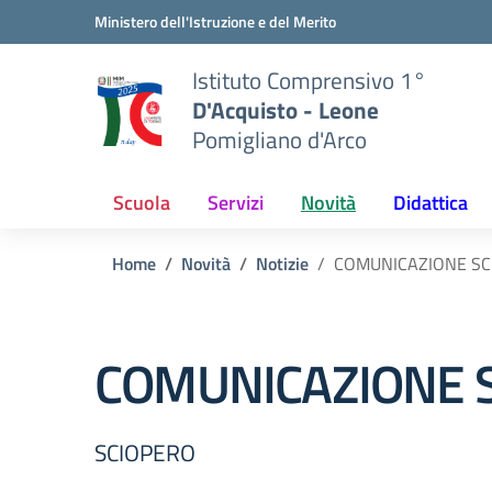
Vai ai contenuti
Vai al menu di navigazione
Vai al footer
Ministero dell'Istruzione e del Merito
Istituto Comprensivo 1°
D'Acquisto - Leone
Pomigliano d'Arco
Scuola
Servizi
Novità
Didattica
Home
Novità
Notizie
COMUNICAZIONE SC
COMUNICAZIONE S
SCIOPERO