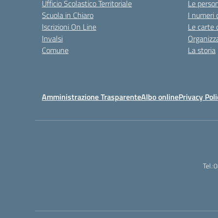
Ufficio Scolastico Territoriale
Le perso
Scuola in Chiaro
I numeri 
Iscrizioni On Line
Le carte 
Invalsi
Organizz
Comune
La storia
Amministrazione Trasparente
Albo online
Privacy Poli
Tel.: