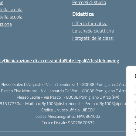
ne
Percorsi di studio
della scuola
Didattica
della scuola
Offerta formativa
azione
Le schede didattiche
I progetti delle classi
cy
Dichiarazione di accessibilità
Note legali
Whistleblowing
Plesso Salvo D'Acquisto - Via Indipendenza 1 - 80038 Pomigliano D'Arco (NA)
Plesso Elsa Morante - Via Leonardo Da Vinci - 80038 Pomigliano D'Arco (NA)
Plesso Leone - Via Pascoli - 80038 Pomigliano D'Arco (NA)
0813177304 - Mail: naic8g1003@istruzione.it - Pec: naic8g1003@pec.istruzi
Codice Univoco ufficio: UIECQ7
codice Meccanografico: NAIC8G1003
Codice Fiscale: 93076670632