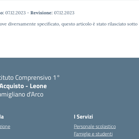
o:
07.12.2023
-
Revisione:
07.12.2023
ove diversamente specificato, questo articolo è stato rilasciato sott
tituto Comprensivo 1°
'Acquisto - Leone
migliano d'Arco
Visita la pagina iniziale della scuola
la
I Servizi
zione
Personale scolastico
Famiglie e studenti