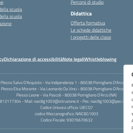
ne
Percorsi di studio
della scuola
Didattica
della scuola
Offerta formativa
azione
Le schede didattiche
I progetti delle classi
cy
Dichiarazione di accessibilità
Note legali
Whistleblowing
Plesso Salvo D'Acquisto - Via Indipendenza 1 - 80038 Pomigliano D'Arco (NA)
Plesso Elsa Morante - Via Leonardo Da Vinci - 80038 Pomigliano D'Arco (NA)
Plesso Leone - Via Pascoli - 80038 Pomigliano D'Arco (NA)
0813177304 - Mail: naic8g1003@istruzione.it - Pec: naic8g1003@pec.istruzi
Codice Univoco ufficio: UIECQ7
codice Meccanografico: NAIC8G1003
Codice Fiscale: 93076670632