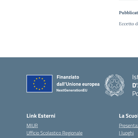
Pubblicat
Eccetto d
Is
D
Po
— 
Link Esterni
La Scuo
MIUR
Presenta
Ufficio Scolastico Regionale
I luoghi