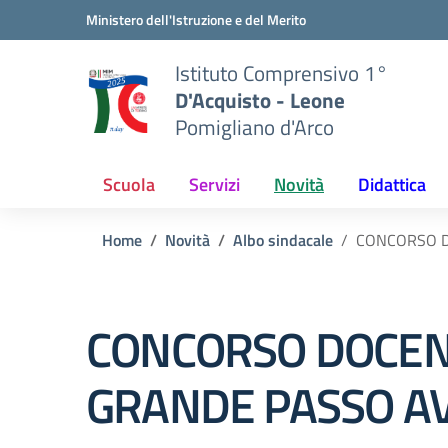
Vai ai contenuti
Vai al menu di navigazione
Vai al footer
Ministero dell'Istruzione e del Merito
Istituto Comprensivo 1°
D'Acquisto - Leone
Pomigliano d'Arco
Scuola
Servizi
Novità
Didattica
Home
Novità
Albo sindacale
CONCORSO DO
CONCORSO DOCENTI
GRANDE PASSO AV