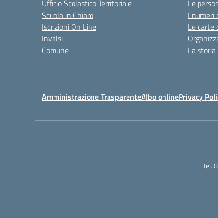
Ufficio Scolastico Territoriale
Le perso
Scuola in Chiaro
I numeri 
Iscrizioni On Line
Le carte 
Invalsi
Organizz
Comune
La storia
Amministrazione Trasparente
Albo online
Privacy Poli
Tel.: