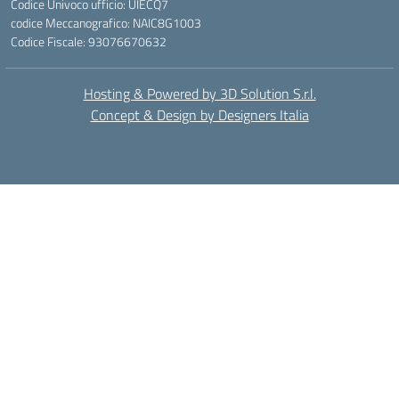
Codice Univoco ufficio: UIECQ7
codice Meccanografico: NAIC8G1003
Codice Fiscale: 93076670632
Hosting & Powered by 3D Solution S.r.l.
Concept & Design by Designers Italia