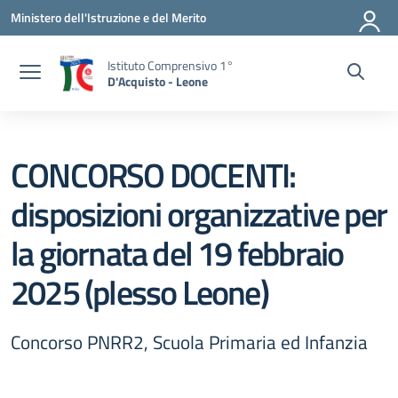
Vai ai contenuti
Vai al menu di navigazione
Vai al footer
Ministero dell'Istruzione e del Merito
Istituto Comprensivo 1°
D'Acquisto - Leone
CONCORSO DOCENTI:
disposizioni organizzative per
la giornata del 19 febbraio
2025 (plesso Leone)
Concorso PNRR2, Scuola Primaria ed Infanzia