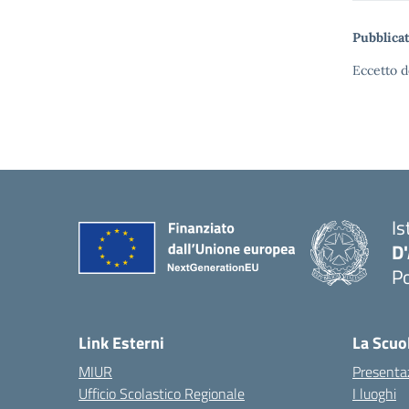
Pubblicat
Eccetto d
Is
D
Po
— 
Link Esterni
La Scuo
MIUR
Presenta
Ufficio Scolastico Regionale
I luoghi