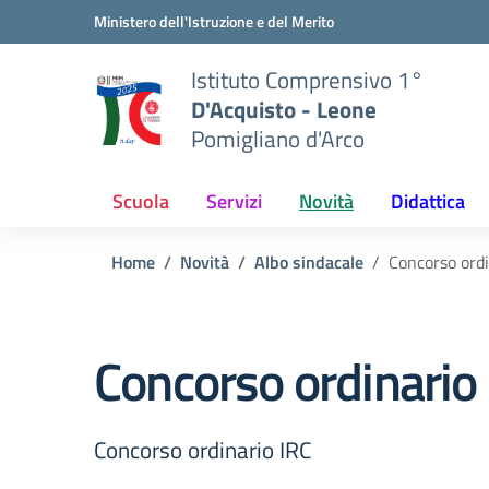
Vai ai contenuti
Vai al menu di navigazione
Vai al footer
Ministero dell'Istruzione e del Merito
Istituto Comprensivo 1°
D'Acquisto - Leone
Pomigliano d'Arco
Scuola
Servizi
Novità
Didattica
Home
Novità
Albo sindacale
Concorso ordi
Concorso ordinario
Concorso ordinario IRC