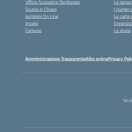
Ufficio Scolastico Territoriale
Le perso
Scuola in Chiaro
I numeri 
Iscrizioni On Line
Le carte 
Invalsi
Organizz
Comune
La storia
Amministrazione Trasparente
Albo online
Privacy Poli
Tel.: