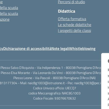
ne
Percorsi di studio
della scuola
Didattica
della scuola
Offerta formativa
azione
Le schede didattiche
I progetti delle classi
cy
Dichiarazione di accessibilità
Note legali
Whistleblowing
Plesso Salvo D'Acquisto - Via Indipendenza 1 - 80038 Pomigliano D'Arco (NA)
Plesso Elsa Morante - Via Leonardo Da Vinci - 80038 Pomigliano D'Arco (NA)
Plesso Leone - Via Pascoli - 80038 Pomigliano D'Arco (NA)
0813177304 - Mail: naic8g1003@istruzione.it - Pec: naic8g1003@pec.istruzi
Codice Univoco ufficio: UIECQ7
codice Meccanografico: NAIC8G1003
Codice Fiscale: 93076670632