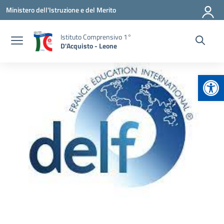
Vai ai contenuti
Vai al menu di navigazione
Vai al footer
Ministero dell'Istruzione e del Merito
Istituto Comprensivo 1°
D'Acquisto - Leone
Apr