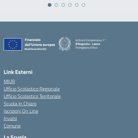
Istituto Comprensivo 1°
D'Acquisto - Leone
Pomigliano d'Arco
— Visita la pagina iniziale della scuola
Link Esterni
MIUR
Ufficio Scolastico Regionale
Ufficio Scolastico Territoriale
Scuola in Chiaro
Iscrizioni On Line
Invalsi
Comune
La Scuola