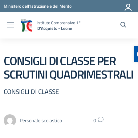
Vai ai contenuti
Vai al menu di navigazione
Vai al footer
Ministero dell'Istruzione e del Merito
Istituto Comprensivo 1°
D'Acquisto - Leone
CONSIGLI DI CLASSE PER
SCRUTINI QUADRIMESTRALI
CONSIGLI DI CLASSE
Personale scolastico
0