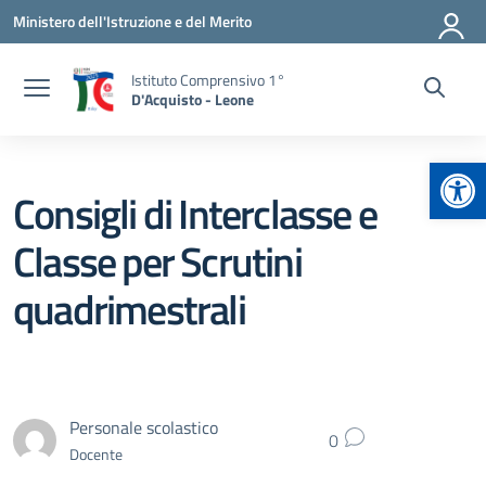
Vai ai contenuti
Vai al menu di navigazione
Vai al footer
Ministero dell'Istruzione e del Merito
Istituto Comprensivo 1°
D'Acquisto - Leone
Apr
Consigli di Interclasse e
Classe per Scrutini
quadrimestrali
Personale scolastico
0
Docente