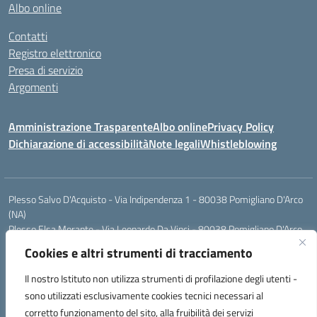
Albo online
Contatti
Registro elettronico
Presa di servizio
Argomenti
Amministrazione Trasparente
Albo online
Privacy Policy
Dichiarazione di accessibilità
Note legali
Whistleblowing
Plesso Salvo D'Acquisto - Via Indipendenza 1 - 80038 Pomigliano D'Arco
(NA)
Plesso Elsa Morante - Via Leonardo Da Vinci - 80038 Pomigliano D'Arco
(NA)
Cookies e altri strumenti di tracciamento
Plesso Leone - Via Pascoli - 80038 Pomigliano D'Arco (NA)
Tel.:0813177304 - Mail: naic8g1003@istruzione.it - Pec:
Il nostro Istituto non utilizza strumenti di profilazione degli utenti -
naic8g1003@pec.istruzione.it
sono utilizzati esclusivamente cookies tecnici necessari al
Codice Univoco ufficio: UIECQ7
corretto funzionamento del sito, alla fruibilità dei servizi