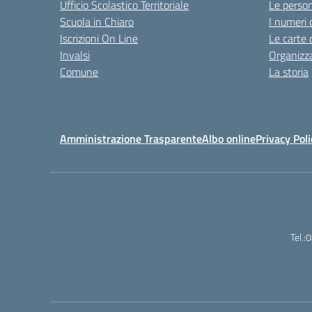
Ufficio Scolastico Territoriale
Le perso
Scuola in Chiaro
I numeri 
Iscrizioni On Line
Le carte 
Invalsi
Organizz
Comune
La storia
Amministrazione Trasparente
Albo online
Privacy Poli
Tel.: