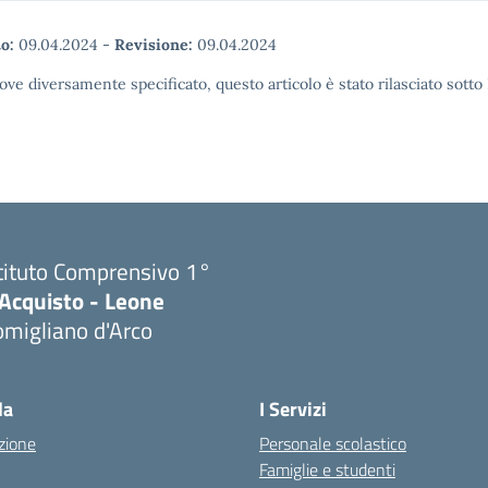
o:
09.04.2024
-
Revisione:
09.04.2024
ove diversamente specificato, questo articolo è stato rilasciato sott
tituto Comprensivo 1°
'Acquisto - Leone
migliano d'Arco
Visita la pagina iniziale della scuola
la
I Servizi
zione
Personale scolastico
Famiglie e studenti