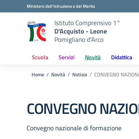
Vai ai contenuti
Vai al menu di navigazione
Vai al footer
Ministero dell'Istruzione e del Merito
Istituto Comprensivo 1°
D'Acquisto - Leone
Pomigliano d'Arco
Scuola
Servizi
Novità
Didattica
Home
Novità
Notizie
CONVEGNO NAZIONA
CONVEGNO NAZIO
Convegno nazionale di formazione