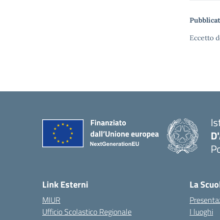
Pubblicat
Eccetto d
Is
D
Po
— 
Link Esterni
La Scuo
MIUR
Presenta
Ufficio Scolastico Regionale
I luoghi