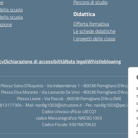
ne
Percorsi di studio
della scuola
Didattica
della scuola
Offerta formativa
azione
Le schede didattiche
I progetti delle classi
cy
Dichiarazione di accessibilità
Note legali
Whistleblowing
Plesso Salvo D'Acquisto - Via Indipendenza 1 - 80038 Pomigliano D'Arco (NA)
Plesso Elsa Morante - Via Leonardo Da Vinci - 80038 Pomigliano D'Arco (NA)
Plesso Leone - Via Pascoli - 80038 Pomigliano D'Arco (NA)
0813177304 - Mail: naic8g1003@istruzione.it - Pec: naic8g1003@pec.istruzi
Codice Univoco ufficio: UIECQ7
codice Meccanografico: NAIC8G1003
Codice Fiscale: 93076670632