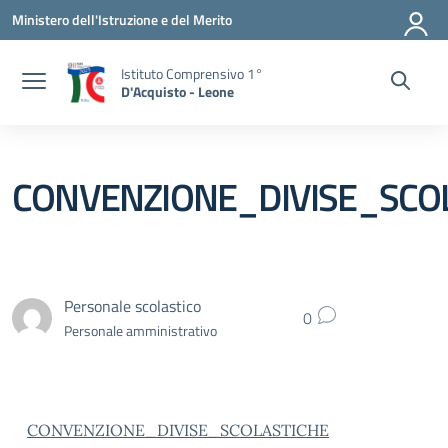
Vai ai contenuti
Vai al menu di navigazione
Vai al footer
Ministero dell'Istruzione e del Merito
Istituto Comprensivo 1°
D'Acquisto - Leone
CONVENZIONE_DIVISE_SCO
Personale scolastico
0
Personale amministrativo
CONVENZIONE_DIVISE_SCOLASTICHE