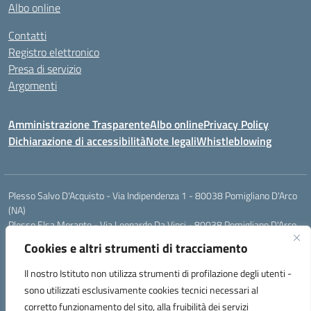
Albo online
Contatti
Registro elettronico
Presa di servizio
Argomenti
Amministrazione Trasparente
Albo online
Privacy Policy
Dichiarazione di accessibilità
Note legali
Whistleblowing
Plesso Salvo D'Acquisto - Via Indipendenza 1 - 80038 Pomigliano D'Arco
(NA)
Plesso Elsa Morante - Via Leonardo Da Vinci - 80038 Pomigliano D'Arco
(NA)
Cookies e altri strumenti di tracciamento
Plesso Leone - Via Pascoli - 80038 Pomigliano D'Arco (NA)
Tel.:0813177304 - Mail: naic8g1003@istruzione.it - Pec:
Il nostro Istituto non utilizza strumenti di profilazione degli utenti -
naic8g1003@pec.istruzione.it
sono utilizzati esclusivamente cookies tecnici necessari al
Codice Univoco ufficio: UIECQ7
corretto funzionamento del sito, alla fruibilità dei servizi