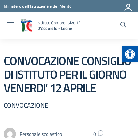
Vai ai contenuti
Vai al menu di navigazione
Vai al footer
Ministero dell'Istruzione e del Merito
Istituto Comprensivo 1°
D'Acquisto - Leone
Apr
CONVOCAZIONE CONSIGLIO
DI ISTITUTO PER IL GIORNO
VENERDI’ 12 APRILE
CONVOCAZIONE
Personale scolastico
0