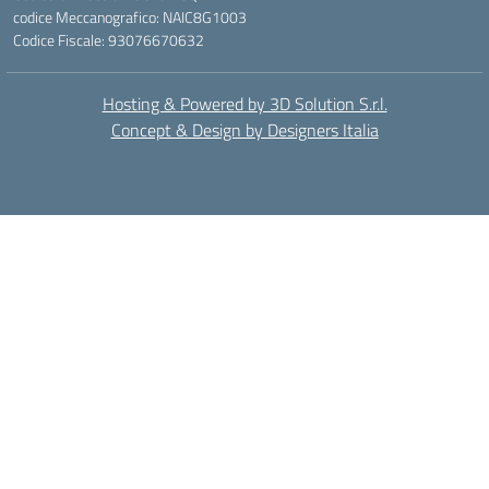
codice Meccanografico: NAIC8G1003
Codice Fiscale: 93076670632
Hosting & Powered by 3D Solution S.r.l.
Concept & Design by Designers Italia