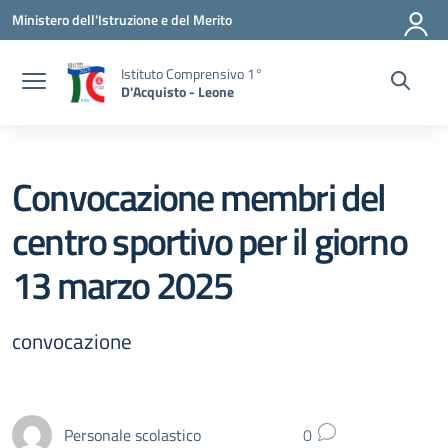
Vai ai contenuti
Vai al menu di navigazione
Vai al footer
Ministero dell'Istruzione e del Merito
Istituto Comprensivo 1°
D'Acquisto - Leone
Convocazione membri del
centro sportivo per il giorno
13 marzo 2025
convocazione
Personale scolastico
0