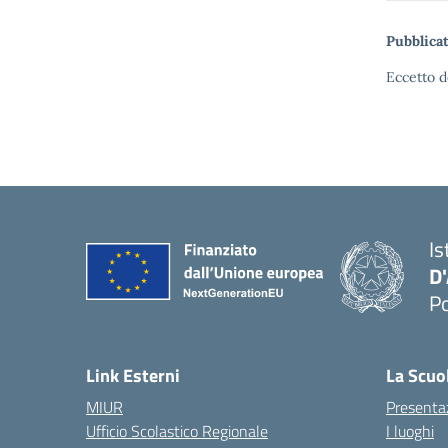
Pubblicat
Eccetto d
Is
D
Po
— 
Link Esterni
La Scuo
MIUR
Presenta
Ufficio Scolastico Regionale
I luoghi