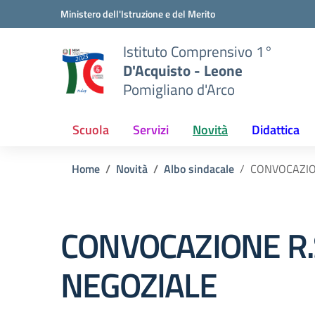
Vai ai contenuti
Vai al menu di navigazione
Vai al footer
Ministero dell'Istruzione e del Merito
Istituto Comprensivo 1°
D'Acquisto - Leone
Pomigliano d'Arco
Scuola
Servizi
Novità
Didattica
Home
Novità
Albo sindacale
CONVOCAZIO
CONVOCAZIONE R.
NEGOZIALE