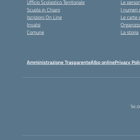
Ufficio Scolastico Territoriale
Le perso
Scuola in Chiaro
I numeri 
Iscrizioni On Line
Le carte 
Invalsi
Organizz
Comune
La storia
Amministrazione Trasparente
Albo online
Privacy Poli
Tel.: