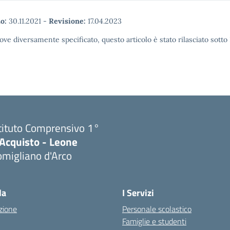
o:
30.11.2021
-
Revisione:
17.04.2023
ove diversamente specificato, questo articolo è stato rilasciato sott
tituto Comprensivo 1°
'Acquisto - Leone
migliano d'Arco
Visita la pagina iniziale della scuola
la
I Servizi
zione
Personale scolastico
Famiglie e studenti