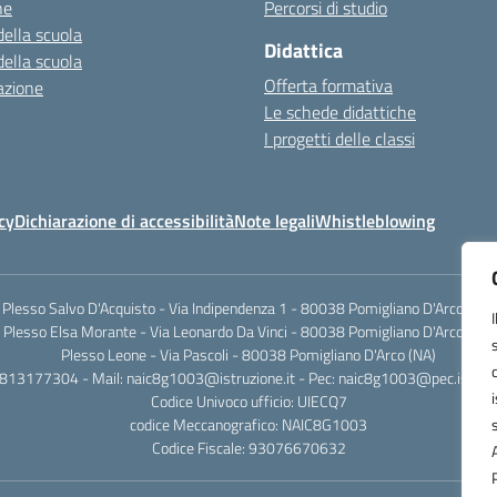
ne
Percorsi di studio
della scuola
Didattica
della scuola
Offerta formativa
azione
Le schede didattiche
I progetti delle classi
cy
Dichiarazione di accessibilità
Note legali
Whistleblowing
Plesso Salvo D'Acquisto - Via Indipendenza 1 - 80038 Pomigliano D'Arco (NA)
Plesso Elsa Morante - Via Leonardo Da Vinci - 80038 Pomigliano D'Arco (NA)
Plesso Leone - Via Pascoli - 80038 Pomigliano D'Arco (NA)
0813177304 - Mail: naic8g1003@istruzione.it - Pec: naic8g1003@pec.istruzi
Codice Univoco ufficio: UIECQ7
codice Meccanografico: NAIC8G1003
Codice Fiscale: 93076670632