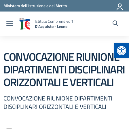
Vai ai contenuti
Vai al menu di navigazione
Vai al footer
Ministero dell'Istruzione e del Merito
Istituto Comprensivo 1°
D'Acquisto - Leone
Apr
CONVOCAZIONE RIUNIONE
DIPARTIMENTI DISCIPLINARI
ORIZZONTALI E VERTICALI
CONVOCAZIONE RIUNIONE DIPARTIMENTI
DISCIPLINARI ORIZZONTALI E VERTICALI