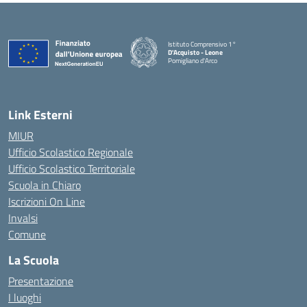
Istituto Comprensivo 1°
D'Acquisto - Leone
Pomigliano d'Arco
— Visita la pagina iniziale della scuola
Link Esterni
MIUR
Ufficio Scolastico Regionale
Ufficio Scolastico Territoriale
Scuola in Chiaro
Iscrizioni On Line
Invalsi
Comune
La Scuola
Presentazione
I luoghi