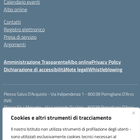
Calendario eventi
Albo online
Contatti
Registro elettronico
Presa di servizio
Argomenti
Amministrazione Trasparente
Albo online
Privacy Policy
Dichiarazione di accessibilità
Note legali
Whistleblowing
Plesso Salvo D'Acquisto - Via Indipendenza 1 - 80038 Pomigliano D'Arco
(NA)
Plesso Elsa Morante - Via Leonardo Da Vinci - 80038 Pomigliano D'Arco
(NA)
Cookies e altri strumenti di tracciamento
Plesso Leone - Via Pascoli - 80038 Pomigliano D'Arco (NA)
Tel.:0813177304 - Mail: naic8g1003@istruzione.it - Pec:
Il nostro Istituto non utilizza strumenti di profilazione degli utenti -
naic8g1003@pec.istruzione.it
sono utilizzati esclusivamente cookies tecnici necessari al
Codice Univoco ufficio: UIECQ7