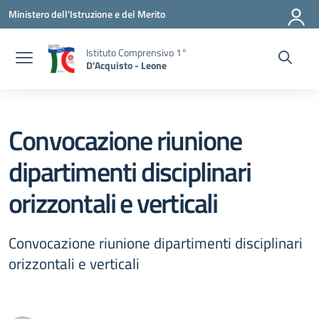
Vai ai contenuti
Vai al menu di navigazione
Vai al footer
Ministero dell'Istruzione e del Merito
Istituto Comprensivo 1°
D'Acquisto - Leone
Convocazione riunione
dipartimenti disciplinari
orizzontali e verticali
Convocazione riunione dipartimenti disciplinari
orizzontali e verticali