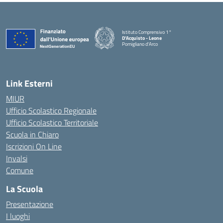
Istituto Comprensivo 1°
D'Acquisto - Leone
Pomigliano d'Arco
— Visita la pagina iniziale della scuola
Link Esterni
MIUR
Ufficio Scolastico Regionale
Ufficio Scolastico Territoriale
Scuola in Chiaro
Iscrizioni On Line
Invalsi
Comune
La Scuola
Presentazione
I luoghi