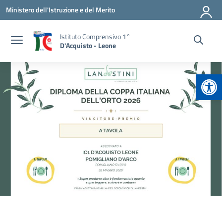
Vai ai contenuti
Vai al menu di navigazione
Vai al footer
Ministero dell'Istruzione e del Merito
Istituto Comprensivo 1°
D'Acquisto - Leone
Apr