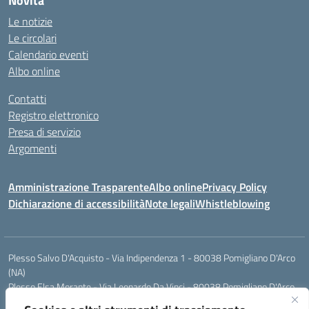
Novità
Le notizie
Le circolari
Calendario eventi
Albo online
Contatti
Registro elettronico
Presa di servizio
Argomenti
Amministrazione Trasparente
Albo online
Privacy Policy
Dichiarazione di accessibilità
Note legali
Whistleblowing
Plesso Salvo D'Acquisto - Via Indipendenza 1 - 80038 Pomigliano D'Arco
(NA)
Plesso Elsa Morante - Via Leonardo Da Vinci - 80038 Pomigliano D'Arco
(NA)