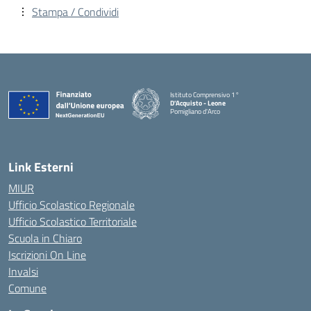
Stampa / Condividi
Istituto Comprensivo 1°
D'Acquisto - Leone
Pomigliano d'Arco
— Visita la pagina iniziale della scuola
Link Esterni
MIUR
Ufficio Scolastico Regionale
Ufficio Scolastico Territoriale
Scuola in Chiaro
Iscrizioni On Line
Invalsi
Comune