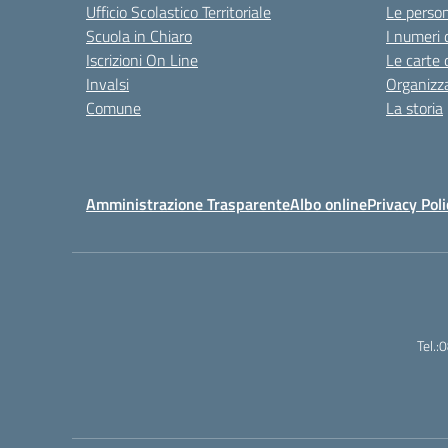
Ufficio Scolastico Territoriale
Le perso
Scuola in Chiaro
I numeri 
Iscrizioni On Line
Le carte 
Invalsi
Organizz
Comune
La storia
Amministrazione Trasparente
Albo online
Privacy Poli
Tel.: