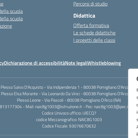
ne
Percorsi di studio
della scuola
Didattica
della scuola
Offerta formativa
azione
Le schede didattiche
I progetti delle classi
cy
Dichiarazione di accessibilità
Note legali
Whistleblowing
Plesso Salvo D'Acquisto - Via Indipendenza 1 - 80038 Pomigliano D'Arco (NA)
Plesso Elsa Morante - Via Leonardo Da Vinci - 80038 Pomigliano D'Arco (NA)
Plesso Leone - Via Pascoli - 80038 Pomigliano D'Arco (NA)
0813177304 - Mail: naic8g1003@istruzione.it - Pec: naic8g1003@pec.istruzi
Codice Univoco ufficio: UIECQ7
codice Meccanografico: NAIC8G1003
Codice Fiscale: 93076670632