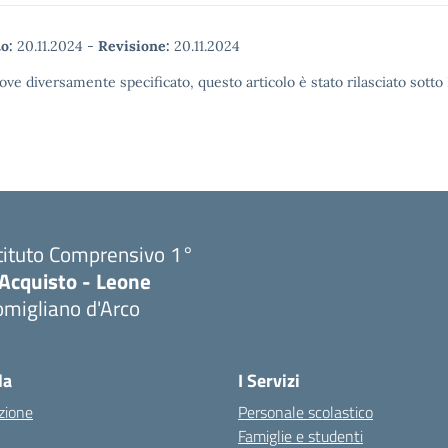
o:
20.11.2024
-
Revisione:
20.11.2024
ove diversamente specificato, questo articolo è stato rilasciato sott
tituto Comprensivo 1°
'Acquisto - Leone
migliano d'Arco
Visita la pagina iniziale della scuola
la
I Servizi
zione
Personale scolastico
Famiglie e studenti