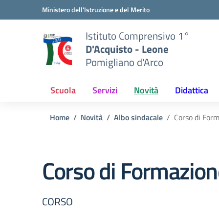
Vai ai contenuti
Vai al menu di navigazione
Vai al footer
Ministero dell'Istruzione e del Merito
Istituto Comprensivo 1°
D'Acquisto - Leone
Pomigliano d'Arco
Scuola
Servizi
Novità
Didattica
Home
Novità
Albo sindacale
Corso di For
Corso di Formazion
CORSO