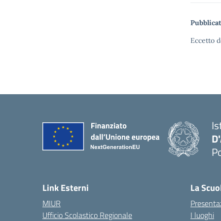
Pubblicat
Eccetto d
Is
D
Po
— 
Link Esterni
La Scuo
MIUR
Presenta
Ufficio Scolastico Regionale
I luoghi