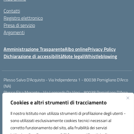
Contatti
Registro elettronico
Presa di servizio
Argomenti
Amministrazione Trasparente
Albo online
Privacy Policy
Dichiarazione di accessibilità
Note legali
Whistleblowing
Plesso Salvo D'Acquisto - Via Indipendenza 1 - 80038 Pomigliano D'Arco
(NA)
Plesso Elsa Morante - Via Leonardo Da Vinci - 80038 Pomigliano D'Arco
(NA)
Cookies e altri strumenti di tracciamento
Plesso Leone - Via Pascoli - 80038 Pomigliano D'Arco (NA)
Tel.:0813177304 - Mail: naic8g1003@istruzione.it - Pec:
Il nostro Istituto non utilizza strumenti di profilazione degli utenti -
naic8g1003@pec.istruzione.it
sono utilizzati esclusivamente cookies tecnici necessari al
Codice Univoco ufficio: UIECQ7
corretto funzionamento del sito, alla fruibilità dei servizi
codice Meccanografico: NAIC8G1003