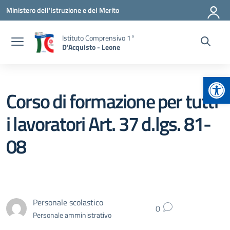
Vai ai contenuti
Vai al menu di navigazione
Vai al footer
Ministero dell'Istruzione e del Merito
Istituto Comprensivo 1°
D'Acquisto - Leone
Apr
Corso di formazione per tutti
i lavoratori Art. 37 d.lgs. 81-
08
Personale scolastico
0
Personale amministrativo