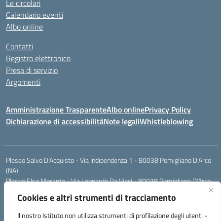
Le circolari
Calendario eventi
Albo online
Contatti
Registro elettronico
Presa di servizio
Argomenti
Amministrazione Trasparente
Albo online
Privacy Policy
Dichiarazione di accessibilità
Note legali
Whistleblowing
Plesso Salvo D'Acquisto - Via Indipendenza 1 - 80038 Pomigliano D'Arco
(NA)
Plesso Elsa Morante - Via Leonardo Da Vinci - 80038 Pomigliano D'Arco
(NA)
Cookies e altri strumenti di tracciamento
Plesso Leone - Via Pascoli - 80038 Pomigliano D'Arco (NA)
Tel.:0813177304 - Mail: naic8g1003@istruzione.it - Pec:
Il nostro Istituto non utilizza strumenti di profilazione degli utenti -