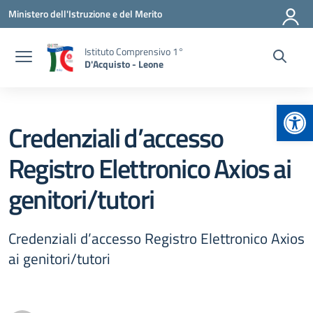
Vai ai contenuti
Vai al menu di navigazione
Vai al footer
Ministero dell'Istruzione e del Merito
Istituto Comprensivo 1°
D'Acquisto - Leone
Apr
Credenziali d’accesso
Registro Elettronico Axios ai
genitori/tutori
Credenziali d’accesso Registro Elettronico Axios
ai genitori/tutori