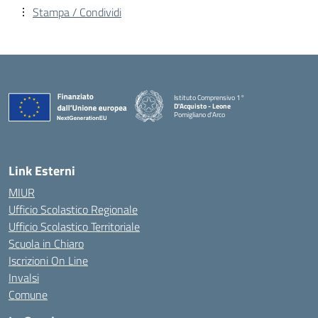
Stampa / Condividi
Istituto Comprensivo 1°
D'Acquisto - Leone
Pomigliano d'Arco
— Visita la pagina iniziale della scuola
Link Esterni
MIUR
Ufficio Scolastico Regionale
Ufficio Scolastico Territoriale
Scuola in Chiaro
Iscrizioni On Line
Invalsi
Comune