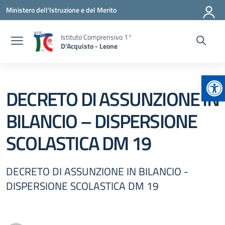
Vai ai contenuti
Vai al menu di navigazione
Vai al footer
Ministero dell'Istruzione e del Merito
Istituto Comprensivo 1°
D'Acquisto - Leone
Ap
DECRETO DI ASSUNZIONE IN
BILANCIO – DISPERSIONE
SCOLASTICA DM 19
DECRETO DI ASSUNZIONE IN BILANCIO -
DISPERSIONE SCOLASTICA DM 19