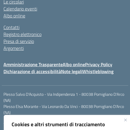
Le circolari
Calendario eventi
Albo online
Contatti
Registro elettronico
Presa di servizio
Argomenti
Amministrazione Trasparente
Albo online
Privacy Policy
Dichiarazione di accessibilità
Note legali
Whistleblowing
Plesso Salvo D'Acquisto - Via Indipendenza 1 - 80038 Pomigliano D'Arco
(NA)
Plesso Elsa Morante - Via Leonardo Da Vinci - 80038 Pomigliano D'Arco
(NA)
Plesso Leone - Via Pascoli - 80038 Pomigliano D'Arco (NA)
Cookies e altri strumenti di tracciamento
Tel.:0813177304 - Mail: naic8g1003@istruzione.it - Pec: