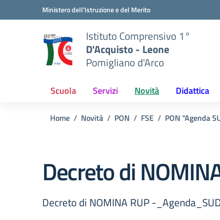
Vai ai contenuti
Vai al menu di navigazione
Vai al footer
Ministero dell'Istruzione e del Merito
Istituto Comprensivo 1°
D'Acquisto - Leone
Pomigliano d'Arco
Scuola
Servizi
Novità
Didattica
Home
Novità
PON
FSE
PON "Agenda S
Decreto di NOMIN
Decreto di NOMINA RUP -_Agenda_SUD