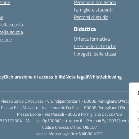
zione
Personale scolastico
Famiglie e studenti
ne
Percorsi di studio
della scuola
Didattica
della scuola
Offerta formativa
azione
Le schede didattiche
I progetti delle classi
cy
Dichiarazione di accessibilità
Note legali
Whistleblowing
Plesso Salvo D'Acquisto - Via Indipendenza 1 - 80038 Pomigliano D'Arco (NA)
Plesso Elsa Morante - Via Leonardo Da Vinci - 80038 Pomigliano D'Arco (NA)
Plesso Leone - Via Pascoli - 80038 Pomigliano D'Arco (NA)
0813177304 - Mail: naic8g1003@istruzione.it - Pec: naic8g1003@pec.istruzi
Codice Univoco ufficio: UIECQ7
codice Meccanografico: NAIC8G1003