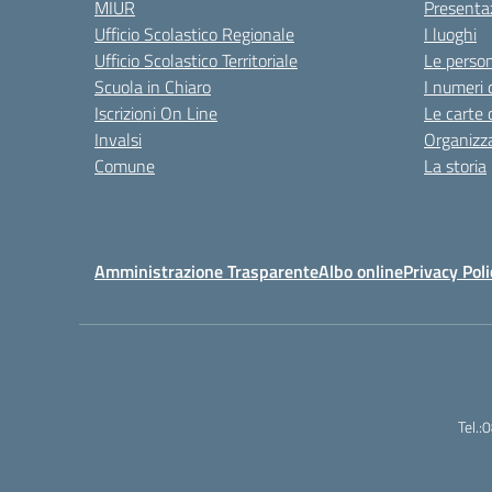
MIUR
Presenta
Ufficio Scolastico Regionale
I luoghi
Ufficio Scolastico Territoriale
Le perso
Scuola in Chiaro
I numeri 
Iscrizioni On Line
Le carte 
Invalsi
Organizz
Comune
La storia
Amministrazione Trasparente
Albo online
Privacy Poli
Tel.: