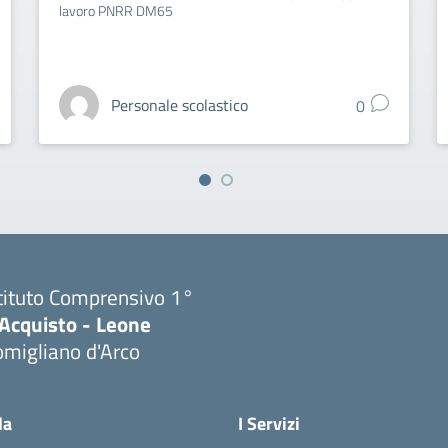
lavoro PNRR DM65
Personale scolastico
0
tituto Comprensivo 1°
'Acquisto - Leone
migliano d'Arco
Visita la pagina iniziale della scuola
la
I Servizi