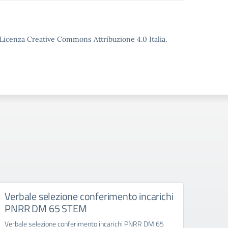
o Licenza Creative Commons Attribuzione 4.0 Italia.
Verbale selezione conferimento incarichi
Nomi
PNRR DM 65 STEM
DM6
Verbale selezione conferimento incarichi PNRR DM 65
Nomin