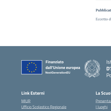
Pubblicat
Eccetto d
Is
D
Po
— 
Link Esterni
La Scuo
MIUR
Presenta
Ufficio Scolastico Regionale
I luoghi