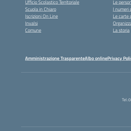
Ufficio Scolastico Territoriale
Le perso
Scuola in Chiaro
I numeri 
Iscrizioni On Line
Le carte 
Invalsi
Organizz
Comune
La storia
Amministrazione Trasparente
Albo online
Privacy Poli
Tel.: