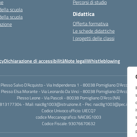
ne
Percorsi di studio
della scuola
Didattica
della scuola
Offerta formativa
azione
Le schede didattiche
I progetti delle classi
cy
Dichiarazione di accessibilità
Note legali
Whistleblowing
Plesso Salvo D'Acquisto - Via Indipendenza 1 - 80038 Pomigliano D'Arco (NA)
Plesso Elsa Morante - Via Leonardo Da Vinci - 80038 Pomigliano D'Arco (NA)
Plesso Leone - Via Pascoli - 80038 Pomigliano D'Arco (NA)
0813177304 - Mail: naic8g1003@istruzione.it - Pec: naic8g1003@pec.istruzi
Codice Univoco ufficio: UIECQ7
codice Meccanografico: NAIC8G1003
Codice Fiscale: 93076670632