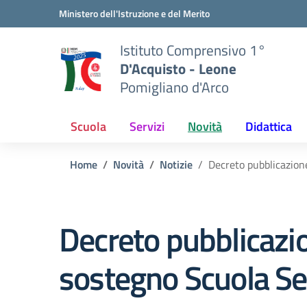
Vai ai contenuti
Vai al menu di navigazione
Vai al footer
Ministero dell'Istruzione e del Merito
Istituto Comprensivo 1°
D'Acquisto - Leone
Pomigliano d'Arco
Scuola
Servizi
Novità
Didattica
Home
Novità
Notizie
Decreto pubblicazione
Decreto pubblicazion
sostegno Scuola Se