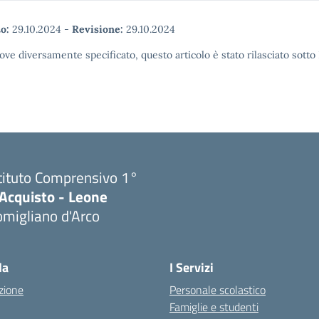
o:
29.10.2024
-
Revisione:
29.10.2024
ove diversamente specificato, questo articolo è stato rilasciato sott
tituto Comprensivo 1°
'Acquisto - Leone
migliano d'Arco
Visita la pagina iniziale della scuola
la
I Servizi
zione
Personale scolastico
Famiglie e studenti