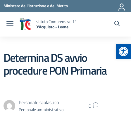
Vai ai contenuti
Vai al menu di navigazione
Vai al footer
Ministero dell'Istruzione e del Merito
Istituto Comprensivo 1°
D'Acquisto - Leone
Apr
Determina DS avvio
procedure PON Primaria
Personale scolastico
0
Personale amministrativo