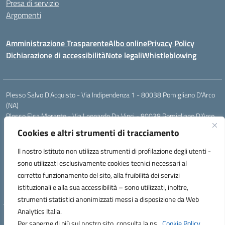
Presa di servizio
Argomenti
Amministrazione Trasparente
Albo online
Privacy Policy
Dichiarazione di accessibilità
Note legali
Whistleblowing
Plesso Salvo D'Acquisto - Via Indipendenza 1 - 80038 Pomigliano D'Arco
(NA)
Plesso Elsa Morante - Via Leonardo Da Vinci - 80038 Pomigliano D'Arco
(NA)
Cookies e altri strumenti di tracciamento
Plesso Leone - Via Pascoli - 80038 Pomigliano D'Arco (NA)
Tel.:0813177304 - Mail: naic8g1003@istruzione.it - Pec:
Il nostro Istituto non utilizza strumenti di profilazione degli utenti -
naic8g1003@pec.istruzione.it
sono utilizzati esclusivamente cookies tecnici necessari al
Codice Univoco ufficio: UIECQ7
corretto funzionamento del sito, alla fruibilità dei servizi
codice Meccanografico: NAIC8G1003
istituzionali e alla sua accessibilità – sono utilizzati, inoltre,
Codice Fiscale: 93076670632
strumenti statistici anonimizzati messi a disposizione da Web
Analytics Italia.
Hosting & Powered by 3D Solution S.r.l.
Per saperne di più sul nostro sito, consulta la ns.
Cookie Policy.