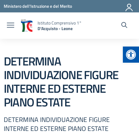
Vai ai contenuti
Vai al menu di navigazione
Vai al footer
Ministero dell'Istruzione e del Merito
Istituto Comprensivo 1°
D'Acquisto - Leone
Apr
DETERMINA
INDIVIDUAZIONE FIGURE
INTERNE ED ESTERNE
PIANO ESTATE
DETERMINA INDIVIDUAZIONE FIGURE
INTERNE ED ESTERNE PIANO ESTATE