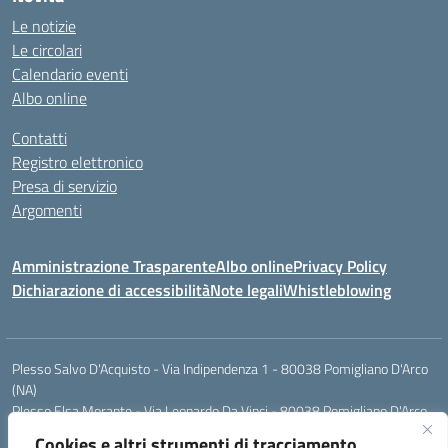
Le notizie
Le circolari
Calendario eventi
Albo online
Contatti
Registro elettronico
Presa di servizio
Argomenti
Amministrazione Trasparente
Albo online
Privacy Policy
Dichiarazione di accessibilità
Note legali
Whistleblowing
Plesso Salvo D'Acquisto - Via Indipendenza 1 - 80038 Pomigliano D'Arco
(NA)
Plesso Elsa Morante - Via Leonardo Da Vinci - 80038 Pomigliano D'Arco
(NA)
Cookies e altri strumenti di tracciamento