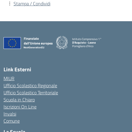
Stampa / Condividi
Istituto Comprensivo 1°
D'Acquisto - Leone
Pomigliano d'Arco
— Visita la pagina iniziale della scuola
Link Esterni
MIUR
Ufficio Scolastico Regionale
Ufficio Scolastico Territoriale
Scuola in Chiaro
Iscrizioni On Line
Invalsi
Comune
La Scuola