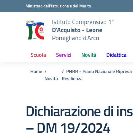
Vai ai contenuti
Vai al menu di navigazione
Vai al footer
Ministero dell'Istruzione e del Merito
Istituto Comprensivo 1°
D'Acquisto - Leone
Pomigliano d'Arco
Scuola
Servizi
Novità
Didattica
Home
PNRR - Piano Nazionale Ripresa
Novità
Resilienza
Dichiarazione di i
– DM 19/2024