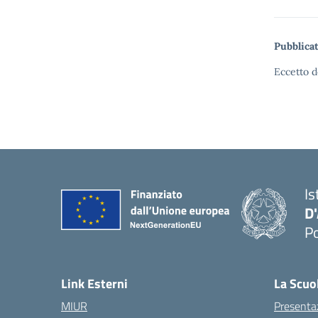
Pubblicat
Eccetto d
Is
D
Po
— 
Link Esterni
La Scuo
MIUR
Presenta