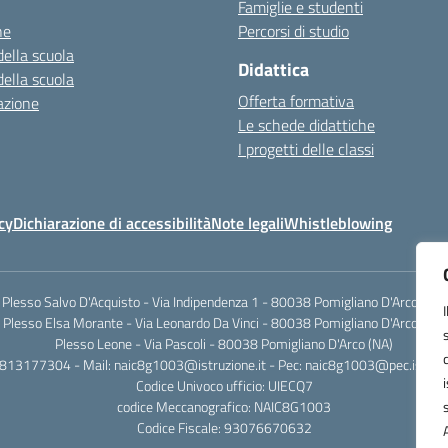
Famiglie e studenti
ne
Percorsi di studio
della scuola
Didattica
della scuola
Offerta formativa
azione
Le schede didattiche
I progetti delle classi
cy
Dichiarazione di accessibilità
Note legali
Whistleblowing
Plesso Salvo D'Acquisto - Via Indipendenza 1 - 80038 Pomigliano D'Arco (NA)
Plesso Elsa Morante - Via Leonardo Da Vinci - 80038 Pomigliano D'Arco (NA)
Plesso Leone - Via Pascoli - 80038 Pomigliano D'Arco (NA)
0813177304 - Mail: naic8g1003@istruzione.it - Pec: naic8g1003@pec.istruzi
Codice Univoco ufficio: UIECQ7
codice Meccanografico: NAIC8G1003
Codice Fiscale: 93076670632