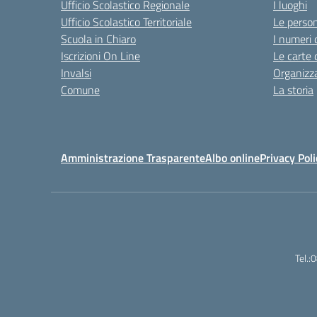
Ufficio Scolastico Regionale
I luoghi
Ufficio Scolastico Territoriale
Le perso
Scuola in Chiaro
I numeri 
Iscrizioni On Line
Le carte 
Invalsi
Organizz
Comune
La storia
Amministrazione Trasparente
Albo online
Privacy Poli
Tel.: