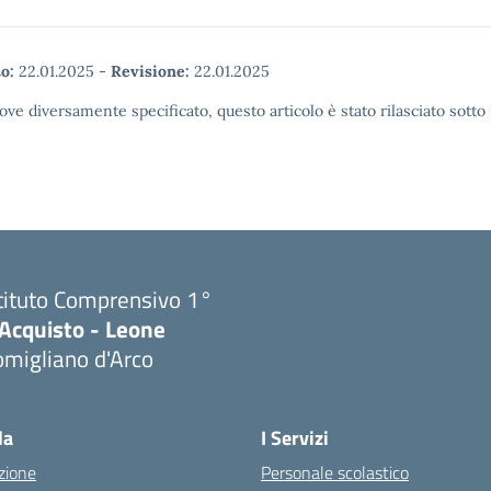
o:
22.01.2025
-
Revisione:
22.01.2025
ove diversamente specificato, questo articolo è stato rilasciato sott
tituto Comprensivo 1°
'Acquisto - Leone
migliano d'Arco
Visita la pagina iniziale della scuola
la
I Servizi
zione
Personale scolastico