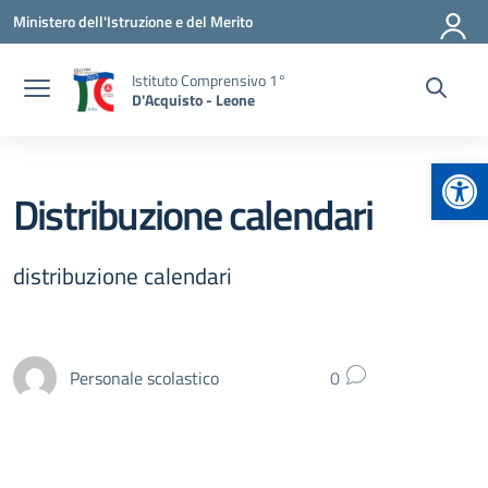
Vai ai contenuti
Vai al menu di navigazione
Vai al footer
Ministero dell'Istruzione e del Merito
Istituto Comprensivo 1°
D'Acquisto - Leone
Apr
Distribuzione calendari
distribuzione calendari
Personale scolastico
0