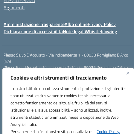
Presa di servizio
Argomenti
Amministrazione Trasparente
Albo online
Privacy Policy
Dichiarazione di accessibilità
Note legali
Whistleblowing
Plesso Salvo D'Acquisto - Via Indipendenza 1 - 80038 Pomigliano D'Arco
(NA)
Plesso Elsa Morante - Via Leonardo Da Vinci - 80038 Pomigliano D'Arco
(NA)
Cookies e altri strumenti di tracciamento
Plesso Leone - Via Pascoli - 80038 Pomigliano D'Arco (NA)
Tel.:0813177304 - Mail: naic8g1003@istruzione.it - Pec:
Il nostro Istituto non utilizza strumenti di profilazione degli utenti -
naic8g1003@pec.istruzione.it
sono utilizzati esclusivamente cookies tecnici necessari al
Codice Univoco ufficio: UIECQ7
corretto funzionamento del sito, alla fruibilità dei servizi
codice Meccanografico: NAIC8G1003
istituzionali e alla sua accessibilità – sono utilizzati, inoltre,
Codice Fiscale: 93076670632
strumenti statistici anonimizzati messi a disposizione da Web
Analytics Italia.
Hosting & Powered by 3D Solution S.r.l.
Per saperne di più sul nostro sito, consulta la ns.
Cookie Policy.