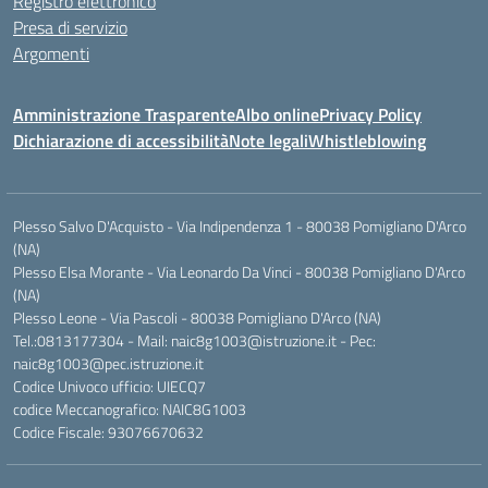
Registro elettronico
Presa di servizio
Argomenti
Amministrazione Trasparente
Albo online
Privacy Policy
Dichiarazione di accessibilità
Note legali
Whistleblowing
Plesso Salvo D'Acquisto - Via Indipendenza 1 - 80038 Pomigliano D'Arco
(NA)
Plesso Elsa Morante - Via Leonardo Da Vinci - 80038 Pomigliano D'Arco
(NA)
Plesso Leone - Via Pascoli - 80038 Pomigliano D'Arco (NA)
Tel.:0813177304 - Mail: naic8g1003@istruzione.it - Pec:
naic8g1003@pec.istruzione.it
Codice Univoco ufficio: UIECQ7
codice Meccanografico: NAIC8G1003
Codice Fiscale: 93076670632