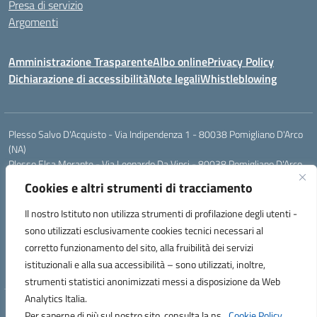
Presa di servizio
Argomenti
Amministrazione Trasparente
Albo online
Privacy Policy
Dichiarazione di accessibilità
Note legali
Whistleblowing
Plesso Salvo D'Acquisto - Via Indipendenza 1 - 80038 Pomigliano D'Arco
(NA)
Plesso Elsa Morante - Via Leonardo Da Vinci - 80038 Pomigliano D'Arco
(NA)
Cookies e altri strumenti di tracciamento
Plesso Leone - Via Pascoli - 80038 Pomigliano D'Arco (NA)
Tel.:0813177304 - Mail: naic8g1003@istruzione.it - Pec:
Il nostro Istituto non utilizza strumenti di profilazione degli utenti -
naic8g1003@pec.istruzione.it
sono utilizzati esclusivamente cookies tecnici necessari al
Codice Univoco ufficio: UIECQ7
corretto funzionamento del sito, alla fruibilità dei servizi
codice Meccanografico: NAIC8G1003
istituzionali e alla sua accessibilità – sono utilizzati, inoltre,
Codice Fiscale: 93076670632
strumenti statistici anonimizzati messi a disposizione da Web
Analytics Italia.
Hosting & Powered by 3D Solution S.r.l.
Per saperne di più sul nostro sito, consulta la ns.
Cookie Policy.