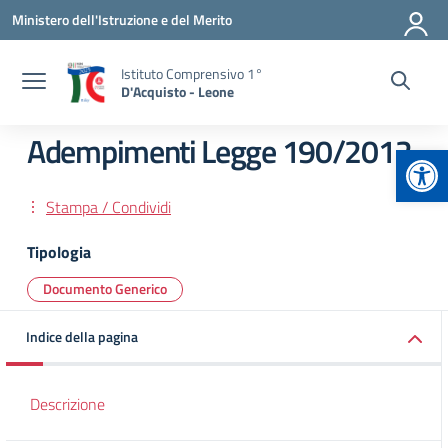
Vai ai contenuti
Vai al menu di navigazione
Vai al footer
Ministero dell'Istruzione e del Merito
Istituto Comprensivo 1°
D'Acquisto - Leone
Adempimenti Legge 190/2012
Apr
Stampa / Condividi
Tipologia
Documento Generico
Indice della pagina
Descrizione