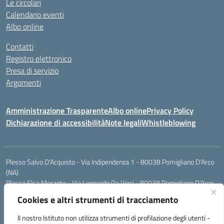
Le circolari
Calendario eventi
Albo online
Contatti
Registro elettronico
Presa di servizio
Argomenti
Amministrazione Trasparente
Albo online
Privacy Policy
Dichiarazione di accessibilità
Note legali
Whistleblowing
Plesso Salvo D'Acquisto - Via Indipendenza 1 - 80038 Pomigliano D'Arco
(NA)
Plesso Elsa Morante - Via Leonardo Da Vinci - 80038 Pomigliano D'Arco
(NA)
Cookies e altri strumenti di tracciamento
Plesso Leone - Via Pascoli - 80038 Pomigliano D'Arco (NA)
Tel.:0813177304 - Mail: naic8g1003@istruzione.it - Pec:
Il nostro Istituto non utilizza strumenti di profilazione degli utenti -