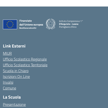
Istituto Comprensivo 1°
D'Acquisto - Leone
Pomigliano d'Arco
— Visita la pagina iniziale della scuola
Link Esterni
MIUR
Ufficio Scolastico Regionale
Ufficio Scolastico Territoriale
Scuola in Chiaro
Iscrizioni On Line
Invalsi
Comune
La Scuola
Presentazione