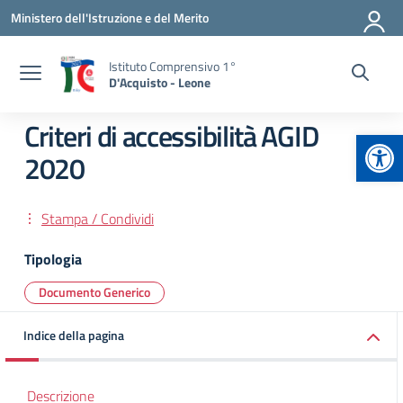
Vai ai contenuti
Vai al menu di navigazione
Vai al footer
Ministero dell'Istruzione e del Merito
Istituto Comprensivo 1°
D'Acquisto - Leone
Criteri di accessibilità AGID
Apr
2020
Stampa / Condividi
Tipologia
Documento Generico
Indice della pagina
Descrizione