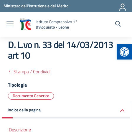
Vai ai contenuti
Vai al menu di navigazione
Vai al footer
Ministero dell'Istruzione e del Merito
Istituto Comprensivo 1°
D'Acquisto - Leone
D. L.vo n. 33 del 14/03/2013
Apr
art 10
Stampa / Condividi
Tipologia
Documento Generico
Indice della pagina
Descrizione