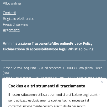
Albo online
Contatti
Registro elettronico
Presa di servizio
Argomenti
Amministrazione Trasparente
Albo online
Privacy Policy
Dichiarazione di accessibilità
Note legali
Whistleblowing
Plesso Salvo D'Acquisto - Via Indipendenza 1 - 80038 Pomigliano D'Arco
(NA)
Plesso Elsa Morante - Via Leonardo Da Vinci - 80038 Pomigliano D'Arco
(NA)
Cookies e altri strumenti di tracciamento
Plesso Leone - Via Pascoli - 80038 Pomigliano D'Arco (NA)
Tel.:0813177304 - Mail: naic8g1003@istruzione.it - Pec:
Il nostro Istituto non utilizza strumenti di profilazione degli utenti -
naic8g1003@pec.istruzione.it
sono utilizzati esclusivamente cookies tecnici necessari al
Codice Univoco ufficio: UIECQ7
corretto funzionamento del sito, alla fruibilità dei servizi