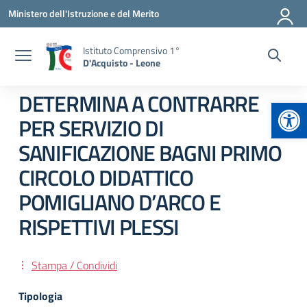
Vai ai contenuti
Vai al menu di navigazione
Vai al footer
Ministero dell'Istruzione e del Merito
Istituto Comprensivo 1°
D'Acquisto - Leone
DETERMINA A CONTRARRE
Apr
PER SERVIZIO DI
SANIFICAZIONE BAGNI PRIMO
CIRCOLO DIDATTICO
POMIGLIANO D’ARCO E
RISPETTIVI PLESSI
Stampa / Condividi
Tipologia