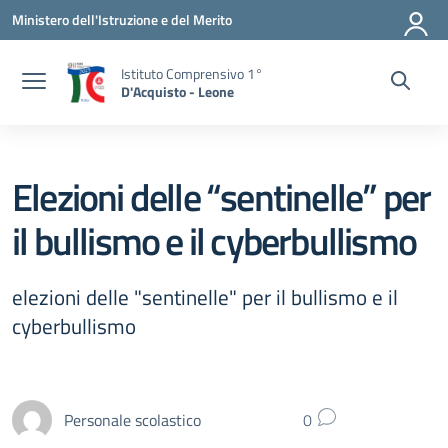
Vai ai contenuti
Vai al menu di navigazione
Vai al footer
Ministero dell'Istruzione e del Merito
Istituto Comprensivo 1°
D'Acquisto - Leone
Elezioni delle “sentinelle” per
il bullismo e il cyberbullismo
elezioni delle "sentinelle" per il bullismo e il
cyberbullismo
Personale scolastico
0