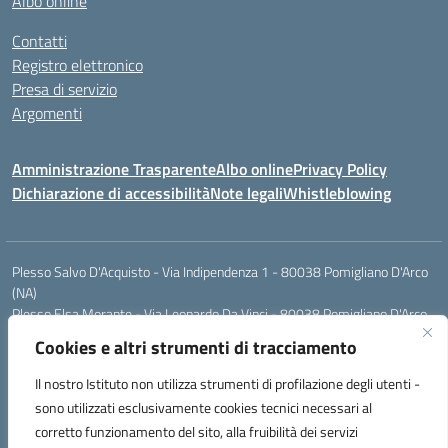
Albo online
Contatti
Registro elettronico
Presa di servizio
Argomenti
Amministrazione Trasparente
Albo online
Privacy Policy
Dichiarazione di accessibilità
Note legali
Whistleblowing
Plesso Salvo D'Acquisto - Via Indipendenza 1 - 80038 Pomigliano D'Arco
(NA)
Plesso Elsa Morante - Via Leonardo Da Vinci - 80038 Pomigliano D'Arco
(NA)
Cookies e altri strumenti di tracciamento
Plesso Leone - Via Pascoli - 80038 Pomigliano D'Arco (NA)
Tel.:0813177304 - Mail: naic8g1003@istruzione.it - Pec:
Il nostro Istituto non utilizza strumenti di profilazione degli utenti -
naic8g1003@pec.istruzione.it
sono utilizzati esclusivamente cookies tecnici necessari al
Codice Univoco ufficio: UIECQ7
corretto funzionamento del sito, alla fruibilità dei servizi
codice Meccanografico: NAIC8G1003