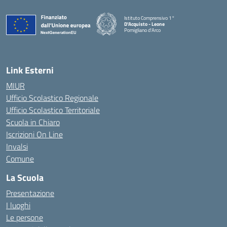
Istituto Comprensivo 1°
D'Acquisto - Leone
Pomigliano d'Arco
— Visita la pagina iniziale della scuola
Link Esterni
MIUR
Ufficio Scolastico Regionale
Ufficio Scolastico Territoriale
Scuola in Chiaro
Iscrizioni On Line
Invalsi
Comune
La Scuola
Presentazione
I luoghi
Le persone