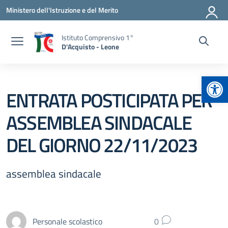
Vai ai contenuti
Vai al menu di navigazione
Vai al footer
Ministero dell'Istruzione e del Merito
Istituto Comprensivo 1°
D'Acquisto - Leone
Apr
ENTRATA POSTICIPATA PER
ASSEMBLEA SINDACALE
DEL GIORNO 22/11/2023
assemblea sindacale
Personale scolastico
0