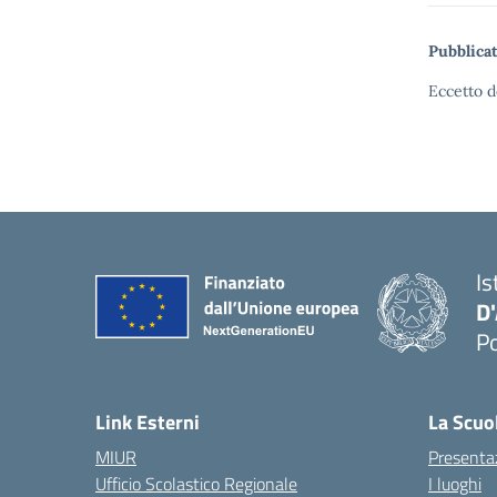
Pubblicat
Eccetto d
Is
D
Po
— 
Link Esterni
La Scuo
MIUR
Presenta
Ufficio Scolastico Regionale
I luoghi