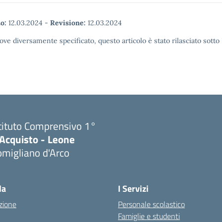
o:
12.03.2024
-
Revisione:
12.03.2024
ove diversamente specificato, questo articolo è stato rilasciato sott
tituto Comprensivo 1°
'Acquisto - Leone
migliano d'Arco
Visita la pagina iniziale della scuola
la
I Servizi
zione
Personale scolastico
Famiglie e studenti