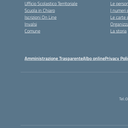
Ufficio Scolastico Territoriale
Le perso
Scuola in Chiaro
I numeri 
Iscrizioni On Line
Le carte 
Invalsi
Organizz
Comune
La storia
Amministrazione Trasparente
Albo online
Privacy Poli
Tel.: