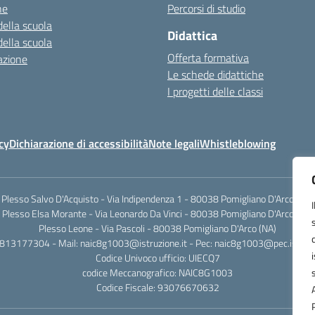
ne
Percorsi di studio
della scuola
Didattica
della scuola
Offerta formativa
azione
Le schede didattiche
I progetti delle classi
cy
Dichiarazione di accessibilità
Note legali
Whistleblowing
Plesso Salvo D'Acquisto - Via Indipendenza 1 - 80038 Pomigliano D'Arco (NA)
Plesso Elsa Morante - Via Leonardo Da Vinci - 80038 Pomigliano D'Arco (NA)
Plesso Leone - Via Pascoli - 80038 Pomigliano D'Arco (NA)
0813177304 - Mail: naic8g1003@istruzione.it - Pec: naic8g1003@pec.istruzi
Codice Univoco ufficio: UIECQ7
codice Meccanografico: NAIC8G1003
Codice Fiscale: 93076670632