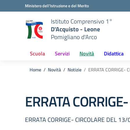
Vai ai contenuti
Vai al menu di navigazione
Vai al footer
Ministero dell'Istruzione e del Merito
Istituto Comprensivo 1°
D'Acquisto - Leone
Pomigliano d'Arco
Scuola
Servizi
Novità
Didattica
Home
Novità
Notizie
ERRATA CORRIGE- C
ERRATA CORRIGE-
ERRATA CORRIGE- CIRCOLARE DEL 13/