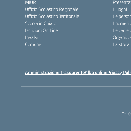
MIUR
Presenta
Ufficio Scolastico Regionale
I luoghi
Ufficio Scolastico Territoriale
Le perso
Scuola in Chiaro
I numeri 
Iscrizioni On Line
Le carte 
Invalsi
Organizz
Comune
La storia
Amministrazione Trasparente
Albo online
Privacy Poli
Tel.: