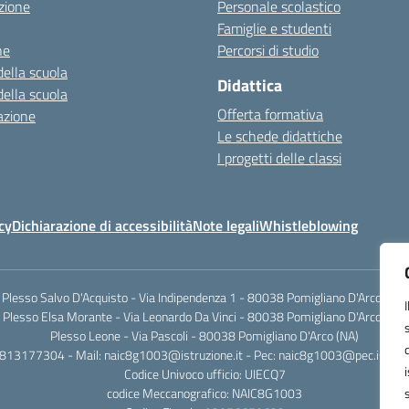
zione
Personale scolastico
Famiglie e studenti
ne
Percorsi di studio
della scuola
Didattica
della scuola
Offerta formativa
azione
Le schede didattiche
I progetti delle classi
cy
Dichiarazione di accessibilità
Note legali
Whistleblowing
Plesso Salvo D'Acquisto - Via Indipendenza 1 - 80038 Pomigliano D'Arco (NA)
Plesso Elsa Morante - Via Leonardo Da Vinci - 80038 Pomigliano D'Arco (NA)
Plesso Leone - Via Pascoli - 80038 Pomigliano D'Arco (NA)
0813177304 - Mail: naic8g1003@istruzione.it - Pec: naic8g1003@pec.istruzi
Codice Univoco ufficio: UIECQ7
codice Meccanografico: NAIC8G1003