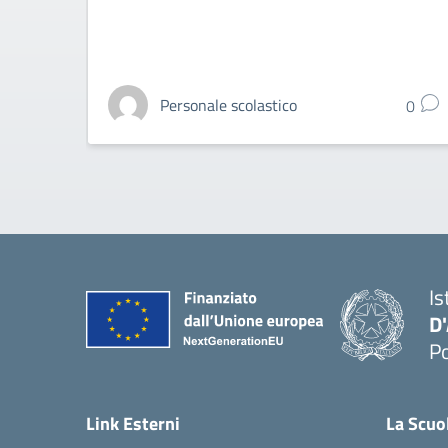
Personale scolastico
0
Is
D
Po
— 
Link Esterni
La Scuo