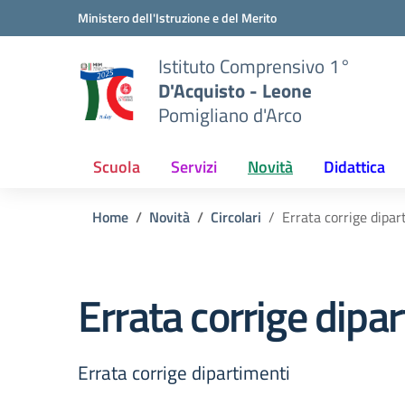
Vai ai contenuti
Vai al menu di navigazione
Vai al footer
Ministero dell'Istruzione e del Merito
Istituto Comprensivo 1°
D'Acquisto - Leone
Pomigliano d'Arco
Scuola
Servizi
Novità
Didattica
Home
Novità
Circolari
Errata corrige dipar
Errata corrige dipa
Errata corrige dipartimenti