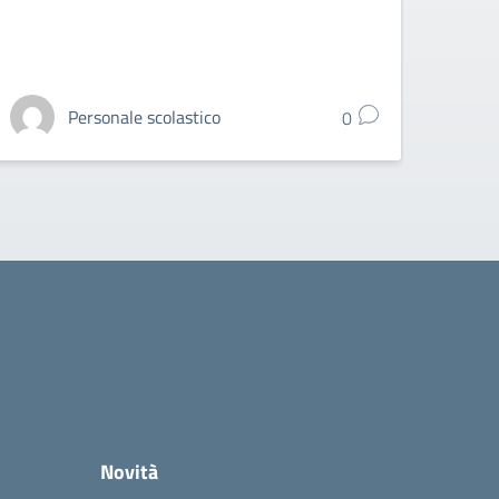
alunni
Personale scolastico
0
Novità