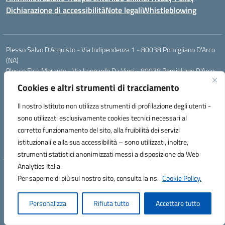
Dichiarazione di accessibilità
Note legali
Whistleblowing
Plesso Salvo D'Acquisto - Via Indipendenza 1 - 80038 Pomigliano D'Arco
(NA)
Plesso Elsa Morante - Via Leonardo Da Vinci - 80038 Pomigliano D'Arco
(NA)
Cookies e altri strumenti di tracciamento
Plesso Leone - Via Pascoli - 80038 Pomigliano D'Arco (NA)
Tel.:0813177304 - Mail: naic8g1003@istruzione.it - Pec:
Il nostro Istituto non utilizza strumenti di profilazione degli utenti -
naic8g1003@pec.istruzione.it
sono utilizzati esclusivamente cookies tecnici necessari al
Codice Univoco ufficio: UIECQ7
corretto funzionamento del sito, alla fruibilità dei servizi
codice Meccanografico: NAIC8G1003
istituzionali e alla sua accessibilità – sono utilizzati, inoltre,
Codice Fiscale: 93076670632
strumenti statistici anonimizzati messi a disposizione da Web
Analytics Italia.
Hosting & Powered by 3D Solution S.r.l.
Per saperne di più sul nostro sito, consulta la ns.
Cookie Policy.
Concept & Design by Designers Italia
Personalizza
Rifiuta tutto
Accettare tutto