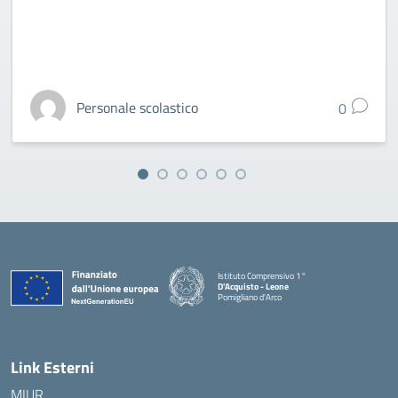
Personale scolastico
0
Istituto Comprensivo 1°
D'Acquisto - Leone
Pomigliano d'Arco
— Visita la pagina iniziale della scuola
Link Esterni
MIUR