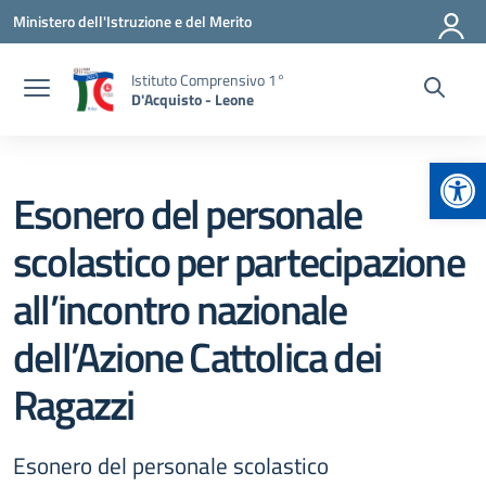
Vai ai contenuti
Vai al menu di navigazione
Vai al footer
Ministero dell'Istruzione e del Merito
Istituto Comprensivo 1°
D'Acquisto - Leone
Apr
Esonero del personale
scolastico per partecipazione
all’incontro nazionale
dell’Azione Cattolica dei
Ragazzi
Esonero del personale scolastico