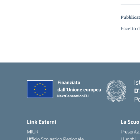
Pubblicat
Eccetto d
Is
D
Po
— 
Link Esterni
La Scuo
MIUR
Presenta
Ufficio Scolastico Regionale
I luoghi