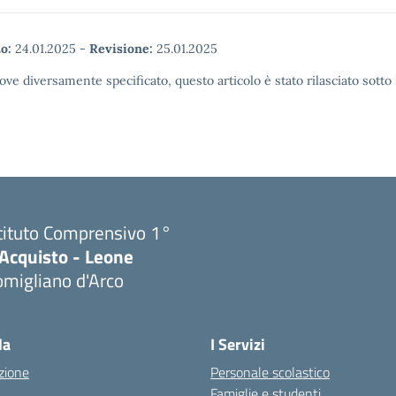
o:
24.01.2025
-
Revisione:
25.01.2025
ove diversamente specificato, questo articolo è stato rilasciato sott
tituto Comprensivo 1°
'Acquisto - Leone
migliano d'Arco
Visita la pagina iniziale della scuola
la
I Servizi
zione
Personale scolastico
Famiglie e studenti