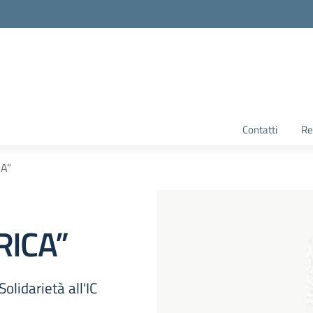
Contatti
Re
A”
RICA”
olidarietà all'IC