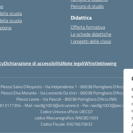
ne
Percorsi di studio
della scuola
Didattica
della scuola
Offerta formativa
azione
Le schede didattiche
I progetti delle classi
cy
Dichiarazione di accessibilità
Note legali
Whistleblowing
Plesso Salvo D'Acquisto - Via Indipendenza 1 - 80038 Pomigliano D'Arco (NA)
Plesso Elsa Morante - Via Leonardo Da Vinci - 80038 Pomigliano D'Arco (NA)
Plesso Leone - Via Pascoli - 80038 Pomigliano D'Arco (NA)
0813177304 - Mail: naic8g1003@istruzione.it - Pec: naic8g1003@pec.istruzi
Codice Univoco ufficio: UIECQ7
codice Meccanografico: NAIC8G1003
Codice Fiscale: 93076670632