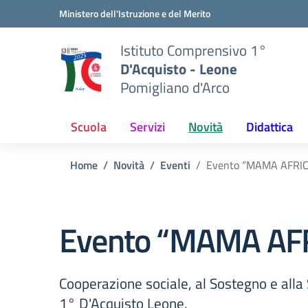
Vai ai contenuti
Vai al menu di navigazione
Vai al footer
Ministero dell'Istruzione e del Merito
Istituto Comprensivo 1°
D'Acquisto - Leone
Pomigliano d'Arco
Scuola
Servizi
Novità
Didattica
Home
Novità
Eventi
Evento “MAMA AFRIC
Evento “MAMA AF
Cooperazione sociale, al Sostegno e alla S
1° D'Acquisto Leone.