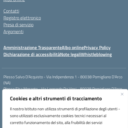
Contatti
Registro elettronico
Presa di servizio
Argomenti
Amministrazione Trasparente
Albo online
Privacy Policy
Dichiarazione di accessibilità
Note legali
Whistleblowing
Plesso Salvo D'Acquisto - Via Indipendenza 1 - 80038 Pomigliano D'Arco
(NA)
Plesso Elsa Morante - Via Leonardo Da Vinci - 80038 Pomigliano D'Arco
(NA)
Cookies e altri strumenti di tracciamento
Plesso Leone - Via Pascoli - 80038 Pomigliano D'Arco (NA)
Tel.:0813177304 - Mail: naic8g1003@istruzione.it - Pec:
Il nostro Istituto non utilizza strumenti di profilazione degli utenti -
naic8g1003@pec.istruzione.it
sono utilizzati esclusivamente cookies tecnici necessari al
Codice Univoco ufficio: UIECQ7
corretto funzionamento del sito, alla fruibilità dei servizi
codice Meccanografico: NAIC8G1003