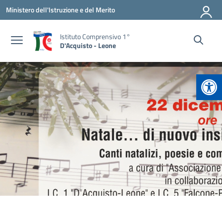
Vai ai contenuti
Vai al menu di navigazione
Vai al footer
Ministero dell'Istruzione e del Merito
Istituto Comprensivo 1°
D'Acquisto - Leone
Apr