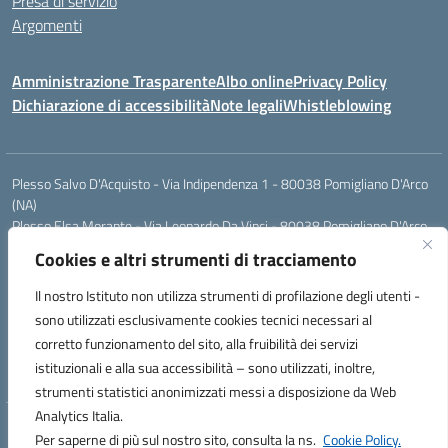
Presa di servizio
Argomenti
Amministrazione Trasparente
Albo online
Privacy Policy
Dichiarazione di accessibilità
Note legali
Whistleblowing
Plesso Salvo D'Acquisto - Via Indipendenza 1 - 80038 Pomigliano D'Arco
(NA)
Plesso Elsa Morante - Via Leonardo Da Vinci - 80038 Pomigliano D'Arco
(NA)
Cookies e altri strumenti di tracciamento
Plesso Leone - Via Pascoli - 80038 Pomigliano D'Arco (NA)
Tel.:0813177304 - Mail: naic8g1003@istruzione.it - Pec:
Il nostro Istituto non utilizza strumenti di profilazione degli utenti -
naic8g1003@pec.istruzione.it
sono utilizzati esclusivamente cookies tecnici necessari al
Codice Univoco ufficio: UIECQ7
corretto funzionamento del sito, alla fruibilità dei servizi
codice Meccanografico: NAIC8G1003
istituzionali e alla sua accessibilità – sono utilizzati, inoltre,
Codice Fiscale: 93076670632
strumenti statistici anonimizzati messi a disposizione da Web
Analytics Italia.
Hosting & Powered by 3D Solution S.r.l.
Per saperne di più sul nostro sito, consulta la ns.
Cookie Policy.