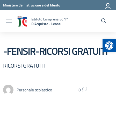
Vai ai contenuti
Vai al menu di navigazione
Vai al footer
Ministero dell'Istruzione e del Merito
Istituto Comprensivo 1°
D'Acquisto - Leone
Apr
-FENSIR-RICORSI GRATUITI
RICORSI GRATUITI
Personale scolastico
0