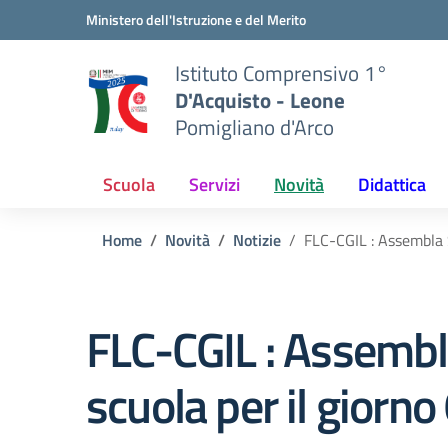
Vai ai contenuti
Vai al menu di navigazione
Vai al footer
Ministero dell'Istruzione e del Merito
Istituto Comprensivo 1°
D'Acquisto - Leone
Pomigliano d'Arco
Scuola
Servizi
Novità
Didattica
Home
Novità
Notizie
FLC-CGIL : Assembla S
FLC-CGIL : Assembla
scuola per il gior