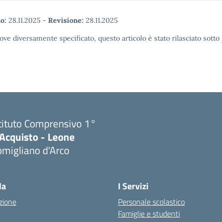
o:
28.11.2025
-
Revisione:
28.11.2025
ove diversamente specificato, questo articolo è stato rilasciato sott
tituto Comprensivo 1°
'Acquisto - Leone
migliano d'Arco
Visita la pagina iniziale della scuola
la
I Servizi
zione
Personale scolastico
Famiglie e studenti