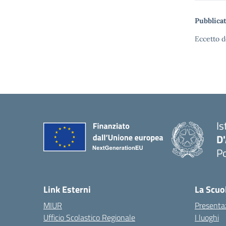
Pubblicat
Eccetto d
Is
D
Po
— 
Link Esterni
La Scuo
MIUR
Presenta
Ufficio Scolastico Regionale
I luoghi