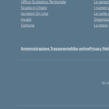
Ufficio Scolastico Territoriale
Le perso
Scuola in Chiaro
I numeri 
Iscrizioni On Line
Le carte 
Invalsi
Organizz
Comune
La storia
Amministrazione Trasparente
Albo online
Privacy Poli
Tel.: