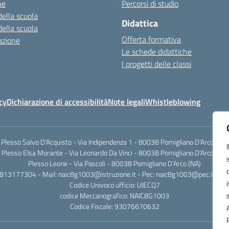
ne
Percorsi di studio
della scuola
Didattica
della scuola
Offerta formativa
azione
Le schede didattiche
I progetti delle classi
cy
Dichiarazione di accessibilità
Note legali
Whistleblowing
Plesso Salvo D'Acquisto - Via Indipendenza 1 - 80038 Pomigliano D'Arco (NA)
Plesso Elsa Morante - Via Leonardo Da Vinci - 80038 Pomigliano D'Arco (NA)
Plesso Leone - Via Pascoli - 80038 Pomigliano D'Arco (NA)
0813177304 - Mail: naic8g1003@istruzione.it - Pec: naic8g1003@pec.istruzi
Codice Univoco ufficio: UIECQ7
codice Meccanografico: NAIC8G1003
Codice Fiscale: 93076670632