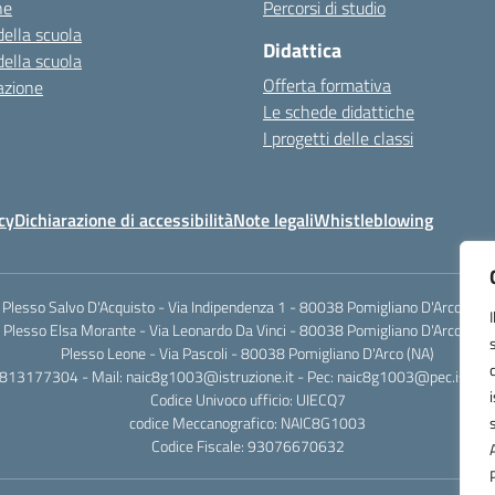
ne
Percorsi di studio
della scuola
Didattica
della scuola
Offerta formativa
azione
Le schede didattiche
I progetti delle classi
cy
Dichiarazione di accessibilità
Note legali
Whistleblowing
Plesso Salvo D'Acquisto - Via Indipendenza 1 - 80038 Pomigliano D'Arco (NA)
Plesso Elsa Morante - Via Leonardo Da Vinci - 80038 Pomigliano D'Arco (NA)
Plesso Leone - Via Pascoli - 80038 Pomigliano D'Arco (NA)
0813177304 - Mail: naic8g1003@istruzione.it - Pec: naic8g1003@pec.istruzi
Codice Univoco ufficio: UIECQ7
codice Meccanografico: NAIC8G1003
Codice Fiscale: 93076670632