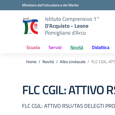
Vai ai contenuti
Vai al menu di navigazione
Vai al footer
Ministero dell'Istruzione e del Merito
Istituto Comprensivo 1°
D'Acquisto - Leone
Pomigliano d'Arco
Scuola
Servizi
Novità
Didattica
Home
Novità
Albo sindacale
FLC CGIL: A
FLC CGIL: ATTIVO 
FLC CGIL: ATTIVO RSU/TAS DELEGTI PRO