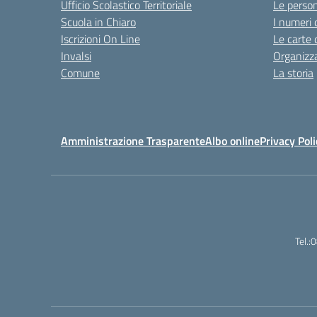
Ufficio Scolastico Territoriale
Le perso
Scuola in Chiaro
I numeri 
Iscrizioni On Line
Le carte 
Invalsi
Organizz
Comune
La storia
Amministrazione Trasparente
Albo online
Privacy Poli
Tel.: