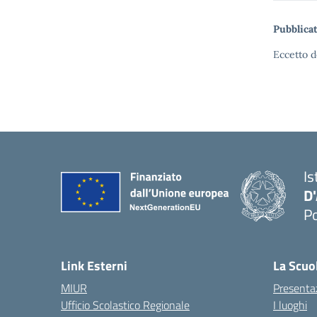
Pubblicat
Eccetto d
Is
D
Po
— 
Link Esterni
La Scuo
MIUR
Presenta
Ufficio Scolastico Regionale
I luoghi