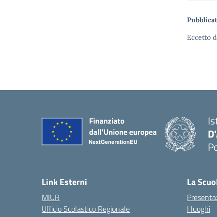
Pubblicat
Eccetto d
Is
D
Po
— 
Link Esterni
La Scuo
MIUR
Presenta
Ufficio Scolastico Regionale
I luoghi