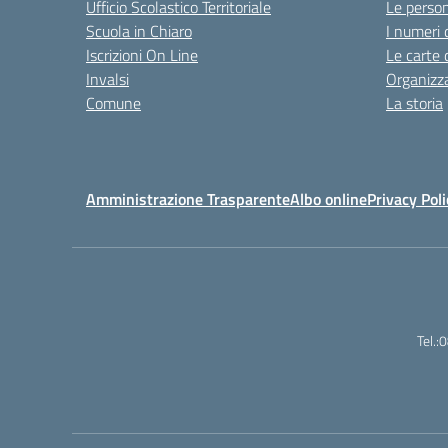
Ufficio Scolastico Territoriale
Le perso
Scuola in Chiaro
I numeri 
Iscrizioni On Line
Le carte 
Invalsi
Organizz
Comune
La storia
Amministrazione Trasparente
Albo online
Privacy Poli
Tel.: