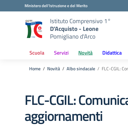
Vai ai contenuti
Vai al menu di navigazione
Vai al footer
Ministero dell'Istruzione e del Merito
Istituto Comprensivo 1°
D'Acquisto - Leone
Pomigliano d'Arco
Scuola
Servizi
Novità
Didattica
Home
Novità
Albo sindacale
FLC-CGIL: Co
FLC-CGIL: Comunica
aggiornamenti