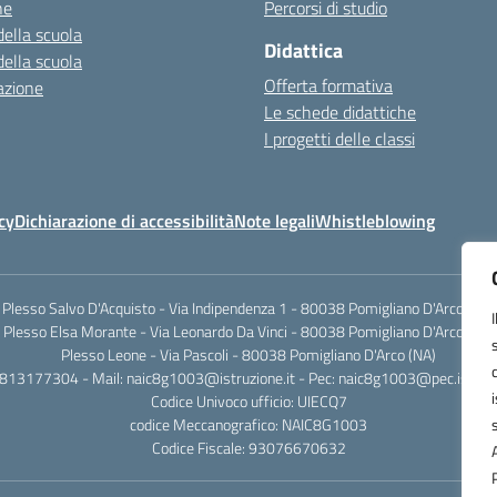
ne
Percorsi di studio
della scuola
Didattica
della scuola
Offerta formativa
azione
Le schede didattiche
I progetti delle classi
cy
Dichiarazione di accessibilità
Note legali
Whistleblowing
Plesso Salvo D'Acquisto - Via Indipendenza 1 - 80038 Pomigliano D'Arco (NA)
Plesso Elsa Morante - Via Leonardo Da Vinci - 80038 Pomigliano D'Arco (NA)
Plesso Leone - Via Pascoli - 80038 Pomigliano D'Arco (NA)
0813177304 - Mail: naic8g1003@istruzione.it - Pec: naic8g1003@pec.istruzi
Codice Univoco ufficio: UIECQ7
codice Meccanografico: NAIC8G1003
Codice Fiscale: 93076670632