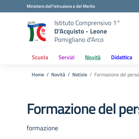
Vai ai contenuti
Vai al menu di navigazione
Vai al footer
Ministero dell'Istruzione e del Merito
Istituto Comprensivo 1°
D'Acquisto - Leone
Pomigliano d'Arco
Scuola
Servizi
Novità
Didattica
Home
Novità
Notizie
Formazione del perso
Formazione del per
formazione