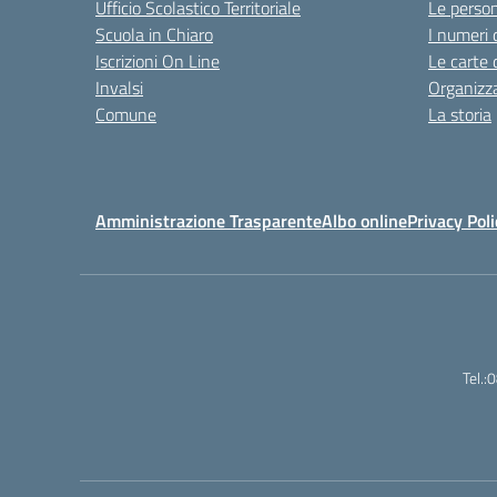
Ufficio Scolastico Territoriale
Le perso
Scuola in Chiaro
I numeri 
Iscrizioni On Line
Le carte 
Invalsi
Organizz
Comune
La storia
Amministrazione Trasparente
Albo online
Privacy Poli
Tel.: