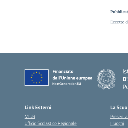
Pubblicat
Eccetto d
Is
D
Po
— 
Link Esterni
La Scuo
MIUR
Presenta
Ufficio Scolastico Regionale
I luoghi