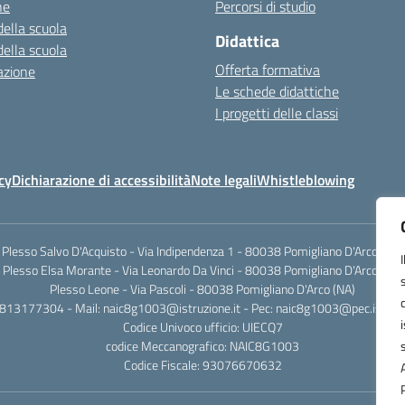
ne
Percorsi di studio
della scuola
Didattica
della scuola
Offerta formativa
azione
Le schede didattiche
I progetti delle classi
cy
Dichiarazione di accessibilità
Note legali
Whistleblowing
Plesso Salvo D'Acquisto - Via Indipendenza 1 - 80038 Pomigliano D'Arco (NA)
Plesso Elsa Morante - Via Leonardo Da Vinci - 80038 Pomigliano D'Arco (NA)
Plesso Leone - Via Pascoli - 80038 Pomigliano D'Arco (NA)
0813177304 - Mail: naic8g1003@istruzione.it - Pec: naic8g1003@pec.istruzi
Codice Univoco ufficio: UIECQ7
codice Meccanografico: NAIC8G1003
Codice Fiscale: 93076670632