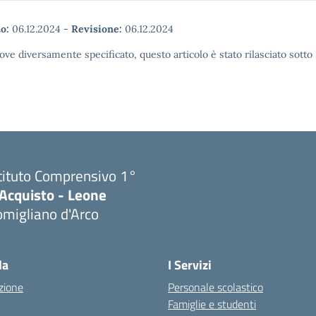
o:
06.12.2024
-
Revisione:
06.12.2024
ove diversamente specificato, questo articolo è stato rilasciato sott
tituto Comprensivo 1°
'Acquisto - Leone
migliano d'Arco
Visita la pagina iniziale della scuola
la
I Servizi
zione
Personale scolastico
Famiglie e studenti