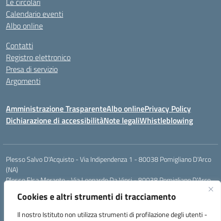
Le circolari
Calendario eventi
Albo online
Contatti
Registro elettronico
Presa di servizio
Argomenti
Amministrazione Trasparente
Albo online
Privacy Policy
Dichiarazione di accessibilità
Note legali
Whistleblowing
Plesso Salvo D'Acquisto - Via Indipendenza 1 - 80038 Pomigliano D'Arco
(NA)
Plesso Elsa Morante - Via Leonardo Da Vinci - 80038 Pomigliano D'Arco
(NA)
Cookies e altri strumenti di tracciamento
Plesso Leone - Via Pascoli - 80038 Pomigliano D'Arco (NA)
Tel.:0813177304 - Mail: naic8g1003@istruzione.it - Pec:
Il nostro Istituto non utilizza strumenti di profilazione degli utenti -