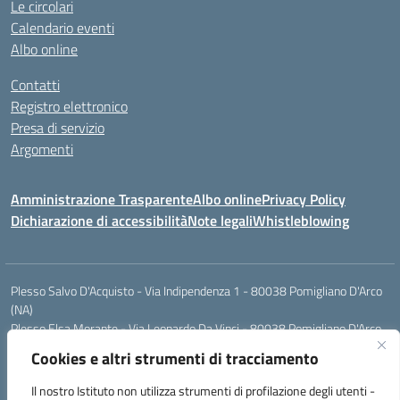
Le circolari
Calendario eventi
Albo online
Contatti
Registro elettronico
Presa di servizio
Argomenti
Amministrazione Trasparente
Albo online
Privacy Policy
Dichiarazione di accessibilità
Note legali
Whistleblowing
Plesso Salvo D'Acquisto - Via Indipendenza 1 - 80038 Pomigliano D'Arco
(NA)
Plesso Elsa Morante - Via Leonardo Da Vinci - 80038 Pomigliano D'Arco
(NA)
Cookies e altri strumenti di tracciamento
Plesso Leone - Via Pascoli - 80038 Pomigliano D'Arco (NA)
Tel.:0813177304 - Mail: naic8g1003@istruzione.it - Pec:
Il nostro Istituto non utilizza strumenti di profilazione degli utenti -