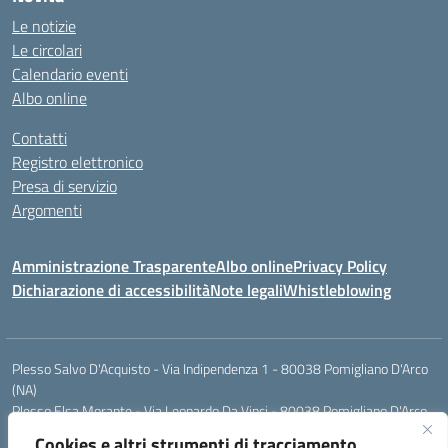
Le notizie
Le circolari
Calendario eventi
Albo online
Contatti
Registro elettronico
Presa di servizio
Argomenti
Amministrazione Trasparente
Albo online
Privacy Policy
Dichiarazione di accessibilità
Note legali
Whistleblowing
Plesso Salvo D'Acquisto - Via Indipendenza 1 - 80038 Pomigliano D'Arco
(NA)
Plesso Elsa Morante - Via Leonardo Da Vinci - 80038 Pomigliano D'Arco
(NA)
Cookies e altri strumenti di tracciamento