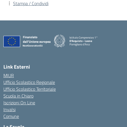
Stampa / Condividi
Istituto Comprensivo 1°
D'Acquisto - Leone
Pomigliano d'Arco
— Visita la pagina iniziale della scuola
Link Esterni
MIUR
Ufficio Scolastico Regionale
Ufficio Scolastico Territoriale
Scuola in Chiaro
Iscrizioni On Line
Invalsi
Comune
La Scuola