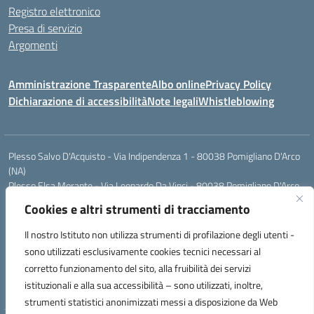
Registro elettronico
Presa di servizio
Argomenti
Amministrazione Trasparente
Albo online
Privacy Policy
Dichiarazione di accessibilità
Note legali
Whistleblowing
Plesso Salvo D'Acquisto - Via Indipendenza 1 - 80038 Pomigliano D'Arco
(NA)
Plesso Elsa Morante - Via Leonardo Da Vinci - 80038 Pomigliano D'Arco
(NA)
Cookies e altri strumenti di tracciamento
Plesso Leone - Via Pascoli - 80038 Pomigliano D'Arco (NA)
Tel.:0813177304 - Mail: naic8g1003@istruzione.it - Pec:
Il nostro Istituto non utilizza strumenti di profilazione degli utenti -
naic8g1003@pec.istruzione.it
sono utilizzati esclusivamente cookies tecnici necessari al
Codice Univoco ufficio: UIECQ7
corretto funzionamento del sito, alla fruibilità dei servizi
codice Meccanografico: NAIC8G1003
istituzionali e alla sua accessibilità – sono utilizzati, inoltre,
Codice Fiscale: 93076670632
strumenti statistici anonimizzati messi a disposizione da Web