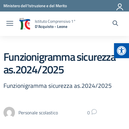
Vai ai contenuti
Vai al menu di navigazione
Vai al footer
Ministero dell'Istruzione e del Merito
Istituto Comprensivo 1°
D'Acquisto - Leone
Apr
Funzionigramma sicurezza
as.2024/2025
Funzionigramma sicurezza as.2024/2025
Personale scolastico
0