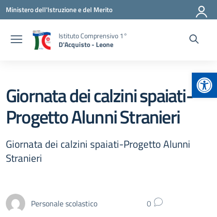
Vai ai contenuti
Vai al menu di navigazione
Vai al footer
Ministero dell'Istruzione e del Merito
Istituto Comprensivo 1°
D'Acquisto - Leone
Apr
Giornata dei calzini spaiati-
Progetto Alunni Stranieri
Giornata dei calzini spaiati-Progetto Alunni
Stranieri
Personale scolastico
0