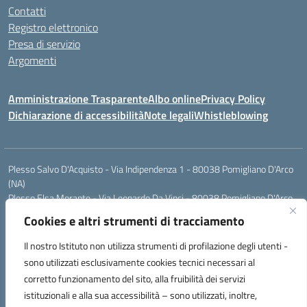
Contatti
Registro elettronico
Presa di servizio
Argomenti
Amministrazione Trasparente
Albo online
Privacy Policy
Dichiarazione di accessibilità
Note legali
Whistleblowing
Plesso Salvo D'Acquisto - Via Indipendenza 1 - 80038 Pomigliano D'Arco
(NA)
Plesso Elsa Morante - Via Leonardo Da Vinci - 80038 Pomigliano D'Arco
(NA)
Cookies e altri strumenti di tracciamento
Plesso Leone - Via Pascoli - 80038 Pomigliano D'Arco (NA)
Tel.:0813177304 - Mail: naic8g1003@istruzione.it - Pec:
Il nostro Istituto non utilizza strumenti di profilazione degli utenti -
naic8g1003@pec.istruzione.it
sono utilizzati esclusivamente cookies tecnici necessari al
Codice Univoco ufficio: UIECQ7
corretto funzionamento del sito, alla fruibilità dei servizi
codice Meccanografico: NAIC8G1003
istituzionali e alla sua accessibilità – sono utilizzati, inoltre,
Codice Fiscale: 93076670632